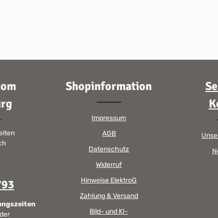
oom
Shopinformation
Se
rg
K
Impressum
eiten
AGB
Unse
sch
Datenschutz
N
Widerruf
Hinweise ElektroG
793
Zahlung & Versand
ungszeiten
Bild- und KI-
 der