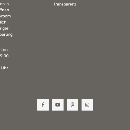
en in
Transparenz
ffnen
wroom
lich
riger
barung.
iten
19:00
0 Uhr