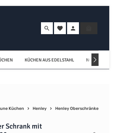
Du hast 0 Produkte auf dem Merkzette
Warenkorb enth
KÜCHEN
KÜCHEN AUS EDELSTAHL
NORDISCHE KÜCHEN
une Küchen
Henley
Henley Oberschränke
er Schrank mit