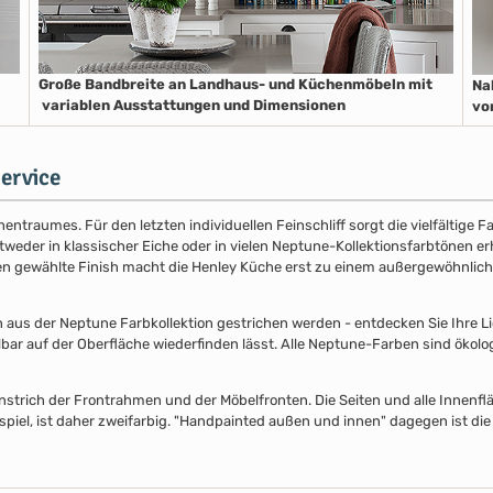
Große Bandbreite an Landhaus- und Küchenmöbeln mit
Na
variablen Ausstattungen und Dimensionen
vo
ervice
entraumes. Für den letzten individuellen Feinschliff sorgt die vielfältige
der in klassischer Eiche oder in vielen Neptune-Kollektionsfarbtönen erhäl
nen gewählte Finish macht die Henley Küche erst zu einem außergewöhnlich
s der Neptune Farbkollektion gestrichen werden - entdecken Sie Ihre Lieb
lbar auf der Oberfläche wiederfinden lässt. Alle Neptune-Farben sind ökolo
nstrich der Frontrahmen und der Möbelfronten. Die Seiten und alle Innenflä
piel, ist daher zweifarbig. "Handpainted außen und innen" dagegen ist die