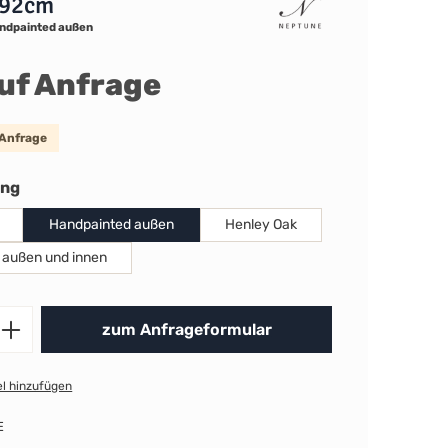
 92cm
ndpainted außen
auf Anfrage
 Anfrage
auswählen
ung
Handpainted außen
Henley Oak
 außen und innen
Produkt Anzahl: Gib den gewünschten 
zum Anfrageformular
l hinzufügen
E