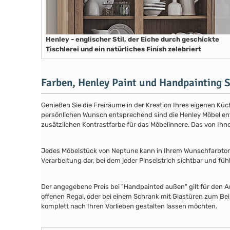
Henley - englischer Stil, der Eiche durch geschickte
Tischlerei und ein natürliches Finish zelebriert
Farben, Henley Paint und Handpainting S
Genießen Sie die Freiräume in der Kreation Ihres eigenen Küch
persönlichen Wunsch entsprechend sind die Henley Möbel entwe
zusätzlichen Kontrastfarbe für das Möbelinnere. Das von Ih
Jedes Möbelstück von Neptune kann in Ihrem Wunschfarbton au
Verarbeitung dar, bei dem jeder Pinselstrich sichtbar und füh
Der angegebene Preis bei "Handpainted außen" gilt für den A
offenen Regal, oder bei einem Schrank mit Glastüren zum Beis
komplett nach Ihren Vorlieben gestalten lassen möchten.