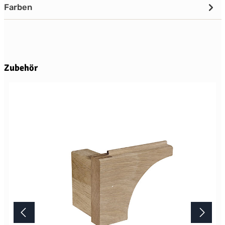
Farben
Produktgalerie überspringen
Zubehör