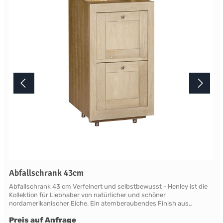
diesem Artikel beantworten wir Ihnen gerne telefonisch unter +49
2381 97372-0,per E-Mail an shop@landlord-living.de oder nach
Terminabsprache persönlich in unserem Showroom.
Abfallschrank 43cm
Abfallschrank 43 cm Verfeinert und selbstbewusst - Henley ist die
Kollektion für Liebhaber von natürlicher und schöner
nordamerikanischer Eiche. Ein atemberaubendes Finish aus
natürlicher, leicht verblassender neuer Roheiche, die sich vom
Preis auf Anfrage
modernen Mainstream abhebt. Die Eiche ist so gut geschützt und