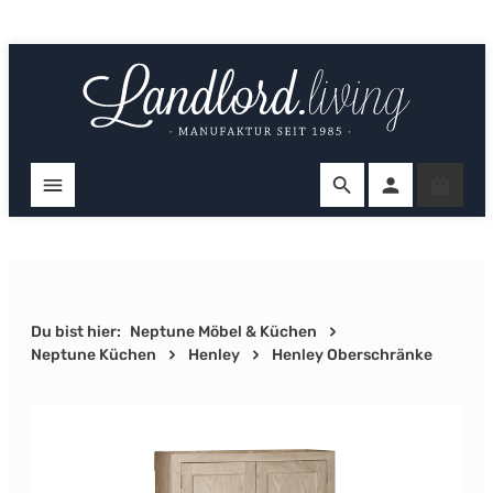
Zum Hauptinhalt springen
Ware
Du bist hier:
Neptune Möbel & Küchen
Neptune Küchen
Henley
Henley Oberschränke
Bildergalerie überspringen