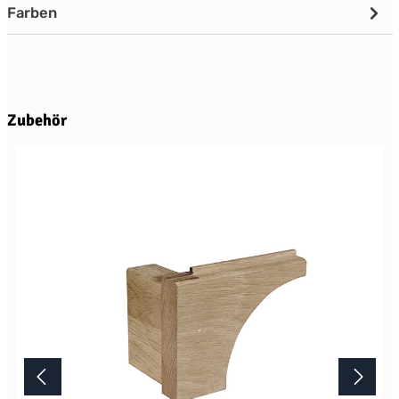
Farben
Produktgalerie überspringen
Zubehör