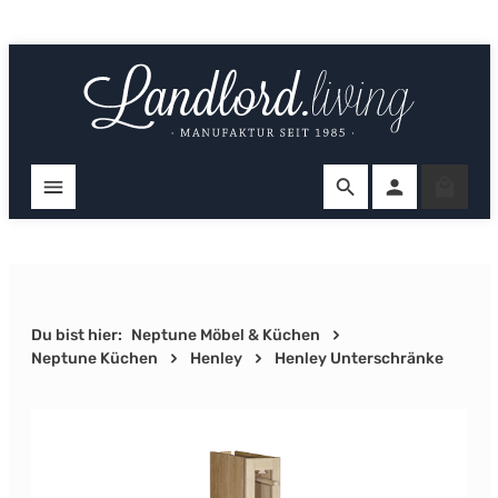
Zum Hauptinhalt springen
Ware
Du bist hier:
Neptune Möbel & Küchen
Neptune Küchen
Henley
Henley Unterschränke
Bildergalerie überspringen