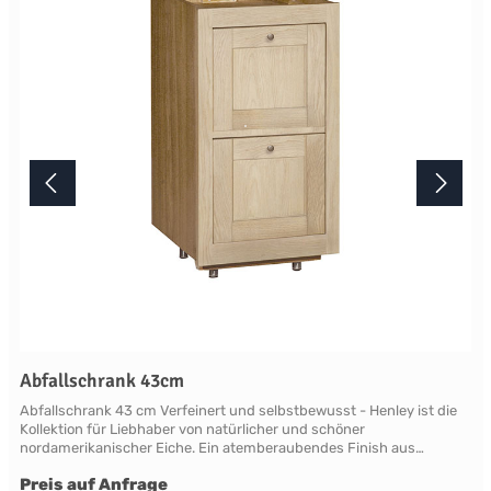
diesem Artikel beantworten wir Ihnen gerne telefonisch unter +49
2381 97372-0,per E-Mail an shop@landlord-living.de oder nach
Terminabsprache persönlich in unserem Showroom.
Abfallschrank 43cm
Abfallschrank 43 cm Verfeinert und selbstbewusst - Henley ist die
Kollektion für Liebhaber von natürlicher und schöner
nordamerikanischer Eiche. Ein atemberaubendes Finish aus
natürlicher, leicht verblassender neuer Roheiche, die sich vom
Preis auf Anfrage
modernen Mainstream abhebt. Die Eiche ist so gut geschützt und