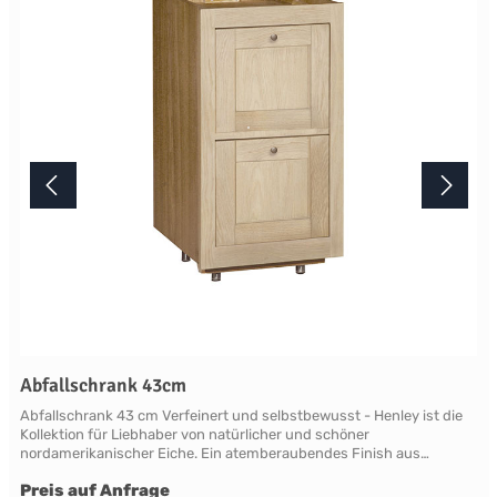
diesem Artikel beantworten wir Ihnen gerne telefonisch unter +49
2381 97372-0,per E-Mail an shop@landlord-living.de oder nach
Terminabsprache persönlich in unserem Showroom.
Abfallschrank 43cm
Abfallschrank 43 cm Verfeinert und selbstbewusst - Henley ist die
Kollektion für Liebhaber von natürlicher und schöner
nordamerikanischer Eiche. Ein atemberaubendes Finish aus
natürlicher, leicht verblassender neuer Roheiche, die sich vom
Preis auf Anfrage
modernen Mainstream abhebt. Die Eiche ist so gut geschützt und