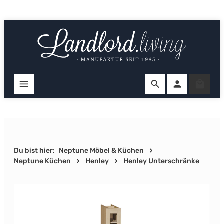
Zum Hauptinhalt springen
Ware
Du bist hier:
Neptune Möbel & Küchen
Neptune Küchen
Henley
Henley Unterschränke
Bildergalerie überspringen