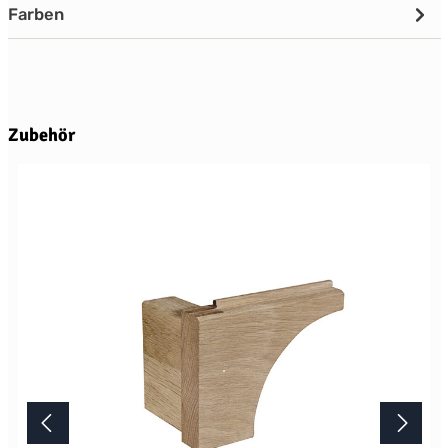
Farben
Produktgalerie überspringen
Zubehör