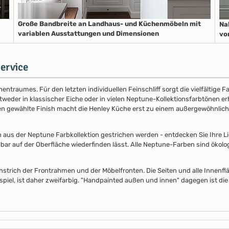
Große Bandbreite an Landhaus- und Küchenmöbeln mit
Na
variablen Ausstattungen und Dimensionen
vo
ervice
entraumes. Für den letzten individuellen Feinschliff sorgt die vielfältige
der in klassischer Eiche oder in vielen Neptune-Kollektionsfarbtönen erhäl
nen gewählte Finish macht die Henley Küche erst zu einem außergewöhnlich
s der Neptune Farbkollektion gestrichen werden - entdecken Sie Ihre Lieb
lbar auf der Oberfläche wiederfinden lässt. Alle Neptune-Farben sind ökolo
nstrich der Frontrahmen und der Möbelfronten. Die Seiten und alle Innenflä
piel, ist daher zweifarbig. "Handpainted außen und innen" dagegen ist die