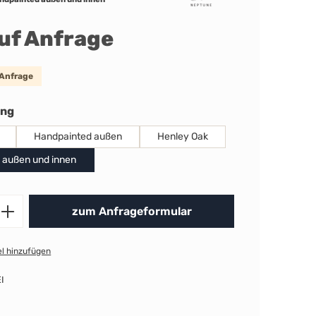
auf Anfrage
 Anfrage
auswählen
ung
Handpainted außen
Henley Oak
 außen und innen
Produkt Anzahl: Gib den gewünschten 
zum Anfrageformular
l hinzufügen
I