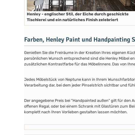
Henley - englischer Stil, der Eiche durch geschickte
Tischlerei und ein natürliches Finish zelebriert
Farben, Henley Paint und Handpainting S
Genießen Sie die Freiräume in der Kreation Ihres eigenen Küch
persönlichen Wunsch entsprechend sind die Henley Möbel entwe
zusätzlichen Kontrastfarbe für das Möbelinnere. Das von Ih
Jedes Möbelstück von Neptune kann in Ihrem Wunschfarbton au
Verarbeitung dar, bei dem jeder Pinselstrich sichtbar und füh
Der angegebene Preis bei "Handpainted außen" gilt für den A
offenen Regal, oder bei einem Schrank mit Glastüren zum Beis
komplett nach Ihren Vorlieben gestalten lassen möchten.