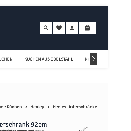
Du hast 0 Produkte auf dem Merkzette
Warenkorb enth
KÜCHEN
KÜCHEN AUS EDELSTAHL
NORDISCHE KÜCHEN
une Küchen
Henley
Henley Unterschränke
erschrank 92cm
ndpainted außen und innen