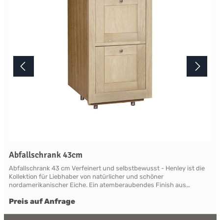
Terminabsprache persönlich in unserem Showroom.
Abfallschrank 43cm
Abfallschrank 43 cm Verfeinert und selbstbewusst - Henley ist die
Kollektion für Liebhaber von natürlicher und schöner
nordamerikanischer Eiche. Ein atemberaubendes Finish aus
natürlicher, leicht verblassender neuer Roheiche, die sich vom
Preis auf Anfrage
modernen Mainstream abhebt. Die Eiche ist so gut geschützt und
versiegelt, dass ein Henley zu einer geliebten Familienantiquität
wird. Henley beweist überall Charakter und ist in der Lage, klassisch,