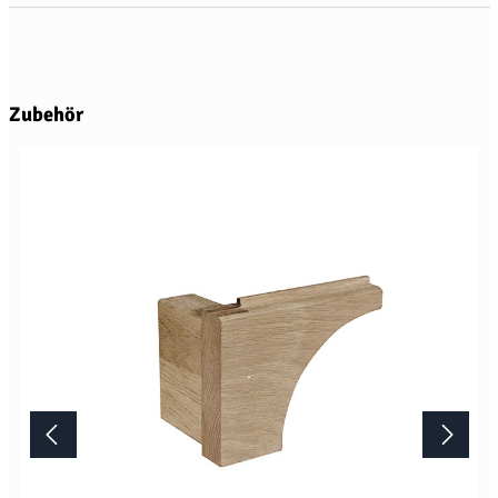
Produktgalerie überspringen
Zubehör