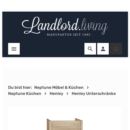
Zum Hauptinhalt springen
Ware
Du bist hier:
Neptune Möbel & Küchen
Neptune Küchen
Henley
Henley Unterschränke
Bildergalerie überspringen