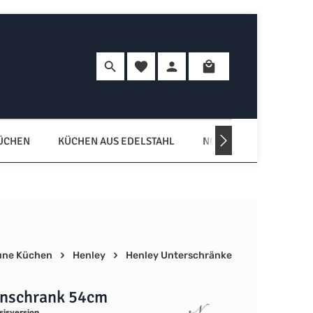
Du hast 0 Produkte auf dem Merkzette
Warenkorb enth
KÜCHEN
KÜCHEN AUS EDELSTAHL
NORDISCHE KÜCHEN
une Küchen
Henley
Henley Unterschränke
nschrank 54cm
sisversion