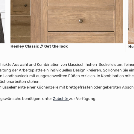
Henley Classic // Get the look
He
chickte Auswahl und Kombination von klassisch hohen Sockelleisten
, fein
taltung der Arbeitsplatte
ein individuelles Design kreieren. So können Sie e
n Landhauslook mit ausgeschweiften Füßen erzielen. In Kombination mit ei
 Küchenarbeiten stehen.
usselemente einer Küchenzeile mit brettgefrästen oder gekerbten Abschlus
ltungswünsche benötigen, unter
Zubehör
zur Verfügung.