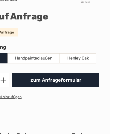
auf Anfrage
 Anfrage
auswählen
ung
Handpainted außen
Henley Oak
Produkt Anzahl: Gib den gewünschten 
zum Anfrageformular
l hinzufügen