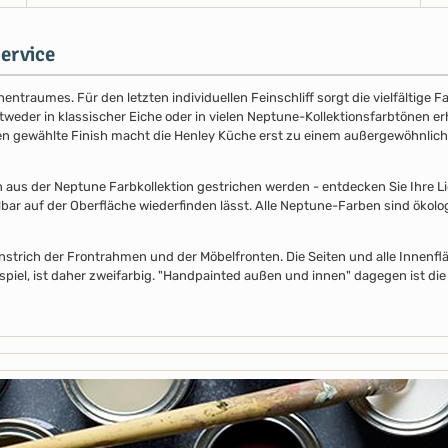
ervice
entraumes. Für den letzten individuellen Feinschliff sorgt die vielfältige
der in klassischer Eiche oder in vielen Neptune-Kollektionsfarbtönen erhäl
nen gewählte Finish macht die Henley Küche erst zu einem außergewöhnlich
s der Neptune Farbkollektion gestrichen werden - entdecken Sie Ihre Lieb
lbar auf der Oberfläche wiederfinden lässt. Alle Neptune-Farben sind ökolo
nstrich der Frontrahmen und der Möbelfronten. Die Seiten und alle Innenflä
piel, ist daher zweifarbig. "Handpainted außen und innen" dagegen ist die