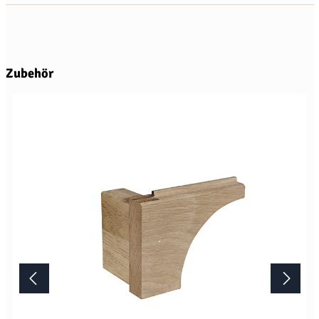
Produktgalerie überspringen
Zubehör