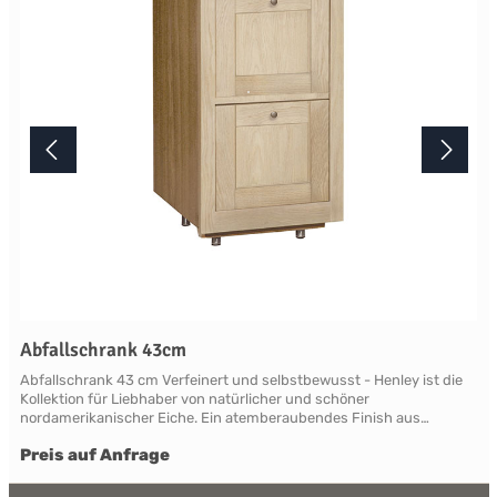
Terminabsprache persönlich in unserem Showroom.
Abfallschrank 43cm
Abfallschrank 43 cm Verfeinert und selbstbewusst - Henley ist die
Kollektion für Liebhaber von natürlicher und schöner
nordamerikanischer Eiche. Ein atemberaubendes Finish aus
natürlicher, leicht verblassender neuer Roheiche, die sich vom
Preis auf Anfrage
modernen Mainstream abhebt. Die Eiche ist so gut geschützt und
versiegelt, dass ein Henley zu einer geliebten Familienantiquität
wird. Henley beweist überall Charakter und ist in der Lage, klassisch,