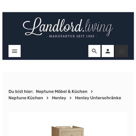
Zum Hauptinhalt springen
Ware
Du bist hier:
Neptune Möbel & Küchen
Neptune Küchen
Henley
Henley Unterschränke
Bildergalerie überspringen