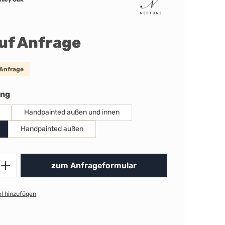
auf Anfrage
 Anfrage
auswählen
ung
Handpainted außen und innen
Handpainted außen
Produkt Anzahl: Gib den gewünschten 
zum Anfrageformular
l hinzufügen