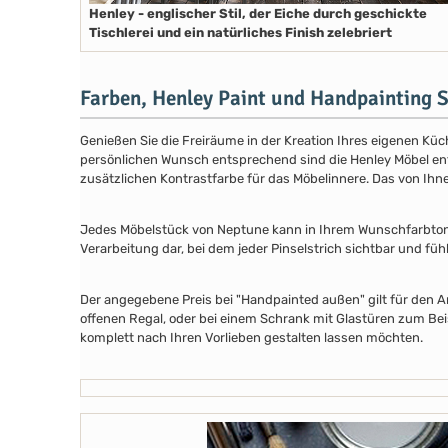
Henley - englischer Stil, der Eiche durch geschickte
Tischlerei und ein natürliches Finish zelebriert
Farben, Henley Paint und Handpainting S
Genießen Sie die Freiräume in der Kreation Ihres eigenen Küch
persönlichen Wunsch entsprechend sind die Henley Möbel entwe
zusätzlichen Kontrastfarbe für das Möbelinnere. Das von Ih
Jedes Möbelstück von Neptune kann in Ihrem Wunschfarbton au
Verarbeitung dar, bei dem jeder Pinselstrich sichtbar und füh
Der angegebene Preis bei "Handpainted außen" gilt für den A
offenen Regal, oder bei einem Schrank mit Glastüren zum Beis
komplett nach Ihren Vorlieben gestalten lassen möchten.