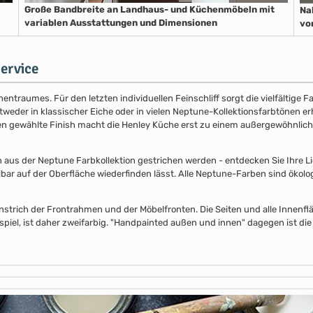
Große Bandbreite an Landhaus- und Küchenmöbeln mit
Na
variablen Ausstattungen und Dimensionen
vo
ervice
entraumes. Für den letzten individuellen Feinschliff sorgt die vielfältige
der in klassischer Eiche oder in vielen Neptune-Kollektionsfarbtönen erhäl
nen gewählte Finish macht die Henley Küche erst zu einem außergewöhnlich
s der Neptune Farbkollektion gestrichen werden - entdecken Sie Ihre Lieb
lbar auf der Oberfläche wiederfinden lässt. Alle Neptune-Farben sind ökolo
nstrich der Frontrahmen und der Möbelfronten. Die Seiten und alle Innenflä
piel, ist daher zweifarbig. "Handpainted außen und innen" dagegen ist die