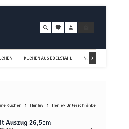
Du hast 0 Produkte auf dem Merkzette
Warenkorb enth
KÜCHEN
KÜCHEN AUS EDELSTAHL
NORDISCHE KÜCHEN
une Küchen
Henley
Henley Unterschränke
it Auszug 26,5cm
nley Oak