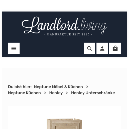
Zum Hauptinhalt springen
Ware
Du bist hier:
Neptune Möbel & Küchen
Neptune Küchen
Henley
Henley Unterschränke
Bildergalerie überspringen