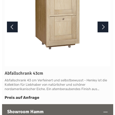
Abfallschrank 43cm
Abfallschrank 43 cm Verfeinert und selbstbewusst - Henley ist die
Kollektion für Liebhaber von natürlicher und schöner
nordamerikanischer Eiche. Ein atemberaubendes Finish aus
natürlicher, leicht verblassender neuer Roheiche, die sich vom
Preis auf Anfrage
modernen Mainstream abhebt. Die Eiche ist so gut geschützt und
versiegelt, dass ein Henley zu einer geliebten Familienantiquität
wird. Henley beweist überall Charakter und ist in der Lage, klassisch,
zeitgenössisch und ein wenig von beidem zu sein. In der
Showroom Hamm