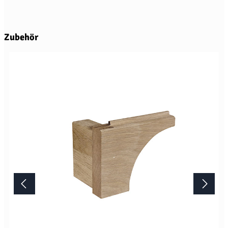
Produktgalerie überspringen
Zubehör