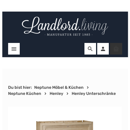
Zum Hauptinhalt springen
Ware
Du bist hier:
Neptune Möbel & Küchen
Neptune Küchen
Henley
Henley Unterschränke
Bildergalerie überspringen