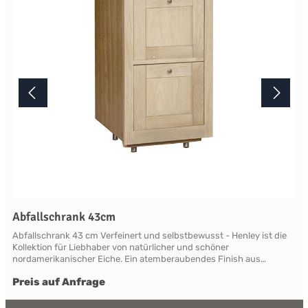
Terminabsprache persönlich in unserem Showroom.
Abfallschrank 43cm
Abfallschrank 43 cm Verfeinert und selbstbewusst - Henley ist die
Kollektion für Liebhaber von natürlicher und schöner
nordamerikanischer Eiche. Ein atemberaubendes Finish aus
natürlicher, leicht verblassender neuer Roheiche, die sich vom
Preis auf Anfrage
modernen Mainstream abhebt. Die Eiche ist so gut geschützt und
versiegelt, dass ein Henley zu einer geliebten Familienantiquität
wird. Henley beweist überall Charakter und ist in der Lage, klassisch,