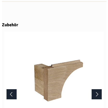
Produktgalerie überspringen
Zubehör