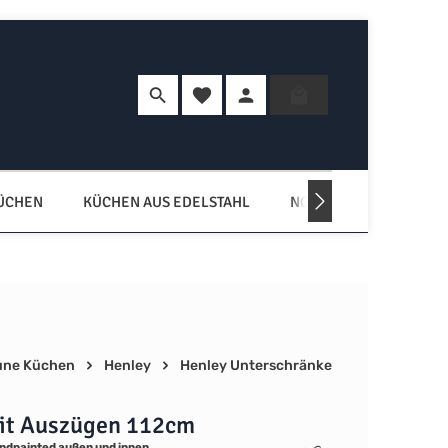
Du hast 0 Produkte auf dem Merkzette
Warenkorb enth
KÜCHEN
KÜCHEN AUS EDELSTAHL
NORDISCHE KÜCHEN
une Küchen
Henley
Henley Unterschränke
it Auszügen 112cm
ndpainted außen und innen