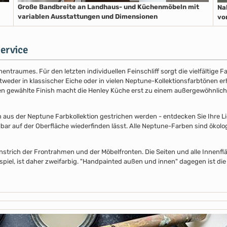
Große Bandbreite an Landhaus- und Küchenmöbeln mit
Na
variablen Ausstattungen und Dimensionen
vo
ervice
entraumes. Für den letzten individuellen Feinschliff sorgt die vielfältige
der in klassischer Eiche oder in vielen Neptune-Kollektionsfarbtönen erhäl
nen gewählte Finish macht die Henley Küche erst zu einem außergewöhnlich
s der Neptune Farbkollektion gestrichen werden - entdecken Sie Ihre Lieb
lbar auf der Oberfläche wiederfinden lässt. Alle Neptune-Farben sind ökolo
nstrich der Frontrahmen und der Möbelfronten. Die Seiten und alle Innenflä
piel, ist daher zweifarbig. "Handpainted außen und innen" dagegen ist die