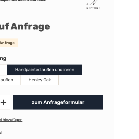
auf Anfrage
 Anfrage
auswählen
ung
Handpainted außen und innen
 außen
Henley Oak
Produkt Anzahl: Gib den gewünschten 
zum Anfrageformular
l hinzufügen
EI