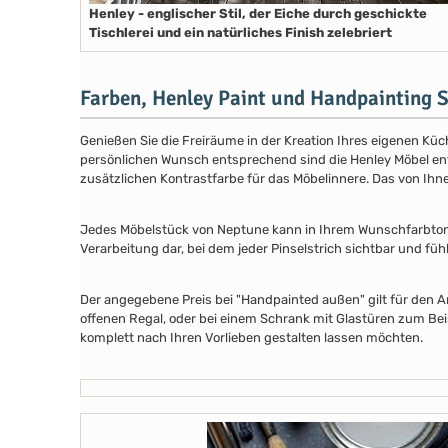
Henley - englischer Stil, der Eiche durch geschickte
Tischlerei und ein natürliches Finish zelebriert
Farben, Henley Paint und Handpainting S
Genießen Sie die Freiräume in der Kreation Ihres eigenen Küch
persönlichen Wunsch entsprechend sind die Henley Möbel entwe
zusätzlichen Kontrastfarbe für das Möbelinnere. Das von Ih
Jedes Möbelstück von Neptune kann in Ihrem Wunschfarbton au
Verarbeitung dar, bei dem jeder Pinselstrich sichtbar und füh
Der angegebene Preis bei "Handpainted außen" gilt für den A
offenen Regal, oder bei einem Schrank mit Glastüren zum Beis
komplett nach Ihren Vorlieben gestalten lassen möchten.