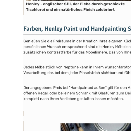
Henley - englischer Stil, der Eiche durch geschickte
Tischlerei und ein natürliches Finish zelebriert
Farben, Henley Paint und Handpainting S
Genießen Sie die Freiräume in der Kreation Ihres eigenen Küch
persönlichen Wunsch entsprechend sind die Henley Möbel entwe
zusätzlichen Kontrastfarbe für das Möbelinnere. Das von Ih
Jedes Möbelstück von Neptune kann in Ihrem Wunschfarbton au
Verarbeitung dar, bei dem jeder Pinselstrich sichtbar und füh
Der angegebene Preis bei "Handpainted außen" gilt für den A
offenen Regal, oder bei einem Schrank mit Glastüren zum Beis
komplett nach Ihren Vorlieben gestalten lassen möchten.