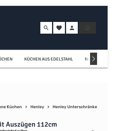
Du hast 0 Produkte auf dem Merkzette
Warenkorb enth
KÜCHEN
KÜCHEN AUS EDELSTAHL
NORDISCHE KÜCHEN
une Küchen
Henley
Henley Unterschränke
it Auszügen 112cm
ndpainted außen