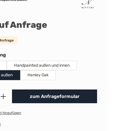
auf Anfrage
 Anfrage
auswählen
ung
Handpainted außen und innen
 außen
Henley Oak
Produkt Anzahl: Gib den gewünschten 
zum Anfrageformular
l hinzufügen
E