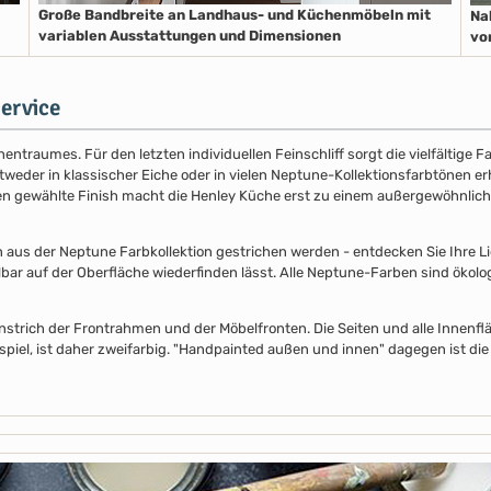
Große Bandbreite an Landhaus- und Küchenmöbeln mit
Na
variablen Ausstattungen und Dimensionen
vo
ervice
entraumes. Für den letzten individuellen Feinschliff sorgt die vielfältige
der in klassischer Eiche oder in vielen Neptune-Kollektionsfarbtönen erhäl
nen gewählte Finish macht die Henley Küche erst zu einem außergewöhnlich
s der Neptune Farbkollektion gestrichen werden - entdecken Sie Ihre Lieb
lbar auf der Oberfläche wiederfinden lässt. Alle Neptune-Farben sind ökolo
nstrich der Frontrahmen und der Möbelfronten. Die Seiten und alle Innenflä
piel, ist daher zweifarbig. "Handpainted außen und innen" dagegen ist die