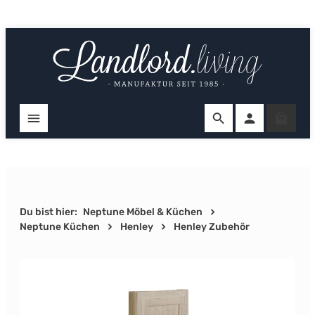
Zum Hauptinhalt springen
Ware
Du bist hier:
Neptune Möbel & Küchen
Neptune Küchen
Henley
Henley Zubehör
Bildergalerie überspringen