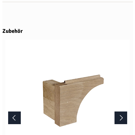
Produktgalerie überspringen
Zubehör