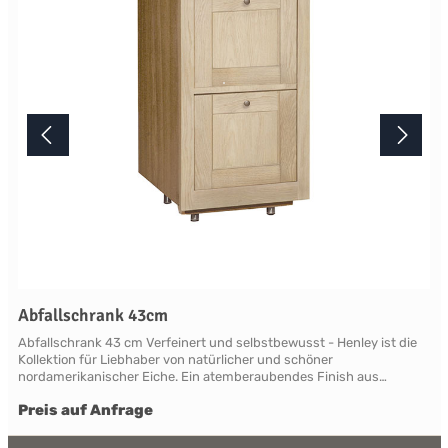
Terminabsprache persönlich in unserem Showroom.
Abfallschrank 43cm
Abfallschrank 43 cm Verfeinert und selbstbewusst - Henley ist die
Kollektion für Liebhaber von natürlicher und schöner
nordamerikanischer Eiche. Ein atemberaubendes Finish aus
natürlicher, leicht verblassender neuer Roheiche, die sich vom
Preis auf Anfrage
modernen Mainstream abhebt. Die Eiche ist so gut geschützt und
versiegelt, dass ein Henley zu einer geliebten Familienantiquität
wird. Henley beweist überall Charakter und ist in der Lage, klassisch,