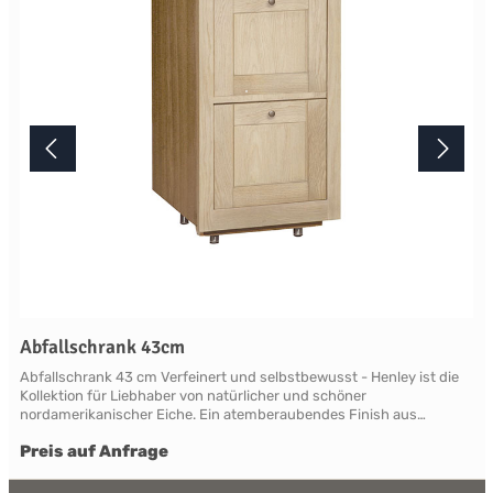
Terminabsprache persönlich in unserem Showroom.
Abfallschrank 43cm
Abfallschrank 43 cm Verfeinert und selbstbewusst - Henley ist die
Kollektion für Liebhaber von natürlicher und schöner
nordamerikanischer Eiche. Ein atemberaubendes Finish aus
natürlicher, leicht verblassender neuer Roheiche, die sich vom
Preis auf Anfrage
modernen Mainstream abhebt. Die Eiche ist so gut geschützt und
versiegelt, dass ein Henley zu einer geliebten Familienantiquität
wird. Henley beweist überall Charakter und ist in der Lage, klassisch,