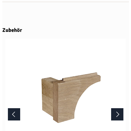
Produktgalerie überspringen
Zubehör