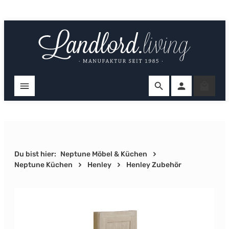
Zum Hauptinhalt springen
Ware
Du bist hier:
Neptune Möbel & Küchen
Neptune Küchen
Henley
Henley Zubehör
Bildergalerie überspringen