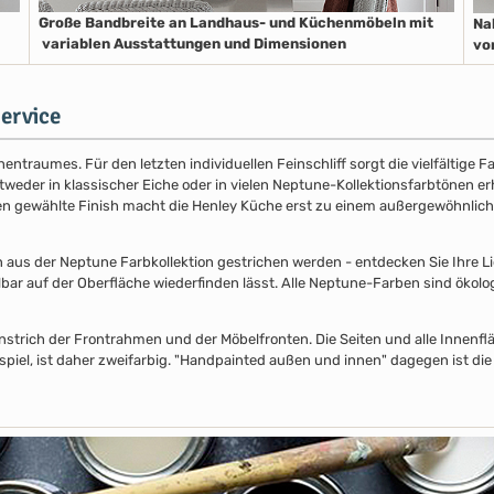
Große Bandbreite an Landhaus- und Küchenmöbeln mit
Na
variablen Ausstattungen und Dimensionen
vo
ervice
entraumes. Für den letzten individuellen Feinschliff sorgt die vielfältige
der in klassischer Eiche oder in vielen Neptune-Kollektionsfarbtönen erhäl
nen gewählte Finish macht die Henley Küche erst zu einem außergewöhnlich
s der Neptune Farbkollektion gestrichen werden - entdecken Sie Ihre Lieb
lbar auf der Oberfläche wiederfinden lässt. Alle Neptune-Farben sind ökolo
nstrich der Frontrahmen und der Möbelfronten. Die Seiten und alle Innenflä
piel, ist daher zweifarbig. "Handpainted außen und innen" dagegen ist die