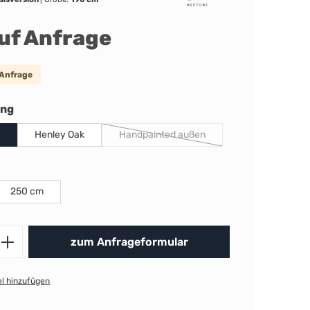
auf Anfrage
 Anfrage
auswählen
ung
Henley Oak
Handpainted außen
(Diese Option ist zurzeit nicht verfügb
len
250 cm
Produkt Anzahl: Gib den gewünschten 
zum Anfrageformular
l hinzufügen