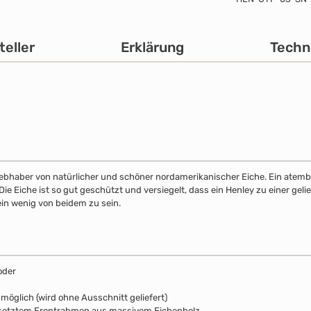
teller
Erklärung
Techn
 Liebhaber von natürlicher und schöner nordamerikanischer Eiche. Ein atemb
 Eiche ist so gut geschützt und versiegelt, dass ein Henley zu einer gelie
ein wenig von beidem zu sein.
oder
öglich (wird ohne Ausschnitt geliefert)
esetztem Frontrahmen aus massivem Eichenholz