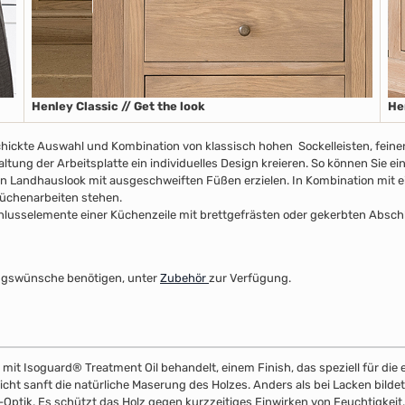
Henley Classic // Get the look
He
chickte Auswahl und Kombination von klassisch hohen Sockelleisten, fein
ltung der Arbeitsplatte ein individuelles Design kreieren. So können Sie e
n Landhauslook mit ausgeschweiften Füßen erzielen. In Kombination mit ei
 Küchenarbeiten stehen.
usselemente einer Küchenzeile mit brettgefrästen oder gekerbten Abschlus
ltungswünsche benötigen, unter
Zubehör
zur Verfügung.
 mit Isoguard® Treatment Oil behandelt, einem Finish, das speziell für di
eicht sanft die natürliche Maserung des Holzes. Anders als bei Lacken bilde
z-Optik. Es schützt das Holz gegen kurzzeitiges Einwirken von Feuchtigkeit,