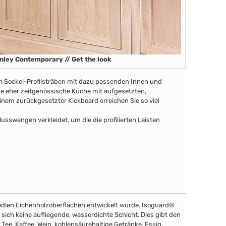
nley Contemporary // Get the look
en Sockel-Profilsträben mit dazu passenden Innen und
ine eher zeitgenössische Küche mit aufgesetzten,
nem zurückgesetzter Kickboard erreichen Sie so viel
swangen verkleidet, um die die profilierten Leisten
e edlen Eichenholzoberflächen entwickelt wurde. Isoguard®
t sich keine aufliegende, wasserdichte Schicht. Dies gibt den
 Tee, Kaffee, Wein, kohlensäurehaltige Getränke, Essig,