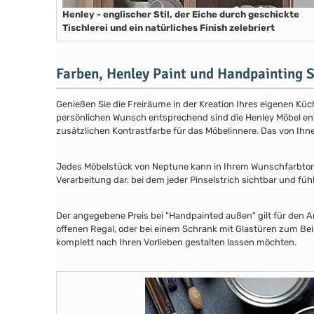
Henley - englischer Stil, der Eiche durch geschickte
Tischlerei und ein natürliches Finish zelebriert
Farben, Henley Paint und Handpainting S
Genießen Sie die Freiräume in der Kreation Ihres eigenen Küch
persönlichen Wunsch entsprechend sind die Henley Möbel entwe
zusätzlichen Kontrastfarbe für das Möbelinnere. Das von Ih
Jedes Möbelstück von Neptune kann in Ihrem Wunschfarbton au
Verarbeitung dar, bei dem jeder Pinselstrich sichtbar und füh
Der angegebene Preis bei "Handpainted außen" gilt für den A
offenen Regal, oder bei einem Schrank mit Glastüren zum Beis
komplett nach Ihren Vorlieben gestalten lassen möchten.