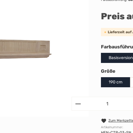
Preis 
Lieferzeit auf
Farbausführ
Basisversion
auswäh
Größe
190 cm
Zum Merkzette
Artikelnummer:
HEN-CTP-03-SN