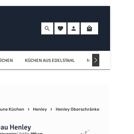
Du hast 0 Produkte auf dem Merkzette
Warenkorb enth
KÜCHEN
KÜCHEN AUS EDELSTAHL
NORDISCHE KÜCHEN
une Küchen
Henley
Henley Oberschränke
au Henley
sisversion
|
Größe:
190 cm