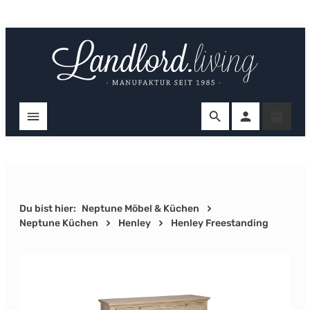
Zum Hauptinhalt springen
Ware
Du bist hier:
Neptune Möbel & Küchen
Neptune Küchen
Henley
Henley Freestanding
Bildergalerie überspringen