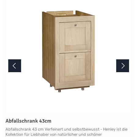
Lichtverhältnisse bei der Produktfotografie und unterschiedlichen
Bildschirmeinstellungen kann es dazu kommen, dass die Farbe des
Produktes nicht authentisch wiedergegeben wird. Ihre Fragen zu
diesem Artikel beantworten wir Ihnen gerne telefonisch unter +49
2381 97372-0,per E-Mail an shop@landlord-living.de oder nach
Terminabsprache persönlich in unserem Showroom.
Abfallschrank 43cm
Abfallschrank 43 cm Verfeinert und selbstbewusst - Henley ist die
Kollektion für Liebhaber von natürlicher und schöner