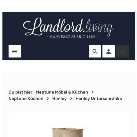
Zum Hauptinhalt springen
Ware
Du bist hier:
Neptune Möbel & Küchen
Neptune Küchen
Henley
Henley Unterschränke
Bildergalerie überspringen