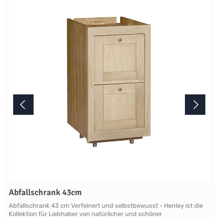
Lichtverhältnisse bei der Produktfotografie und unterschiedlichen
Bildschirmeinstellungen kann es dazu kommen, dass die Farbe des
Produktes nicht authentisch wiedergegeben wird. Ihre Fragen zu
diesem Artikel beantworten wir Ihnen gerne telefonisch unter +49
2381 97372-0,per E-Mail an shop@landlord-living.de oder nach
Terminabsprache persönlich in unserem Showroom.
Abfallschrank 43cm
Abfallschrank 43 cm Verfeinert und selbstbewusst - Henley ist die
Kollektion für Liebhaber von natürlicher und schöner