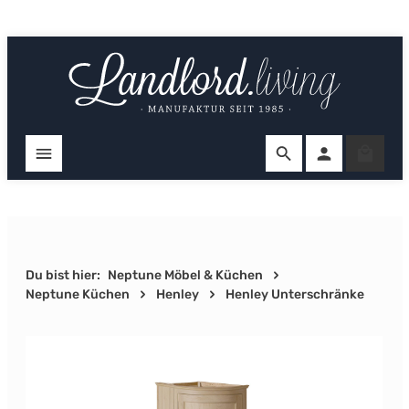
Zum Hauptinhalt springen
Ware
Du bist hier:
Neptune Möbel & Küchen
Neptune Küchen
Henley
Henley Unterschränke
Bildergalerie überspringen