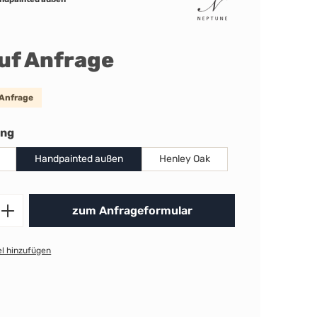
auf Anfrage
 Anfrage
auswählen
ung
Handpainted außen
Henley Oak
Produkt Anzahl: Gib den gewünschten 
zum Anfrageformular
l hinzufügen