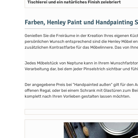
Tischlerei und ein natürliches Finish zelebriert
Farben, Henley Paint und Handpainting S
Genießen Sie die Freiräume in der Kreation Ihres eigenen Küch
persönlichen Wunsch entsprechend sind die Henley Möbel entwe
zusätzlichen Kontrastfarbe für das Möbelinnere. Das von Ih
Jedes Möbelstück von Neptune kann in Ihrem Wunschfarbton au
Verarbeitung dar, bei dem jeder Pinselstrich sichtbar und füh
Der angegebene Preis bei "Handpainted außen" gilt für den A
offenen Regal, oder bei einem Schrank mit Glastüren zum Beis
komplett nach Ihren Vorlieben gestalten lassen möchten.