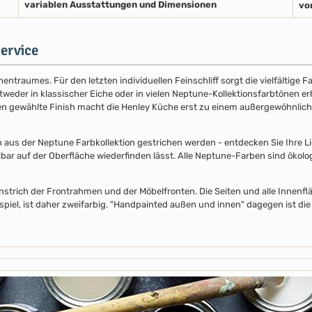
variablen Ausstattungen und Dimensionen
vo
ervice
entraumes. Für den letzten individuellen Feinschliff sorgt die vielfältige
der in klassischer Eiche oder in vielen Neptune-Kollektionsfarbtönen erhäl
nen gewählte Finish macht die Henley Küche erst zu einem außergewöhnlich
s der Neptune Farbkollektion gestrichen werden - entdecken Sie Ihre Lieb
lbar auf der Oberfläche wiederfinden lässt. Alle Neptune-Farben sind ökolo
nstrich der Frontrahmen und der Möbelfronten. Die Seiten und alle Innenflä
piel, ist daher zweifarbig. "Handpainted außen und innen" dagegen ist die