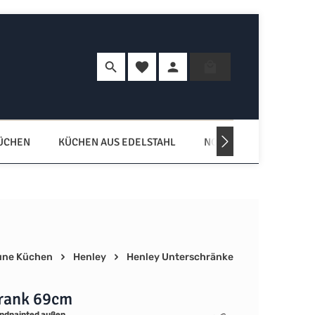
Du hast 0 Produkte auf dem Merkzette
Warenkorb enth
KÜCHEN
KÜCHEN AUS EDELSTAHL
NORDISCHE KÜCHEN
une Küchen
Henley
Henley Unterschränke
rank 69cm
ndpainted außen