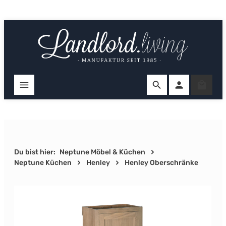
Zum Hauptinhalt springen
Ware
Du bist hier:
Neptune Möbel & Küchen
Neptune Küchen
Henley
Henley Oberschränke
Bildergalerie überspringen