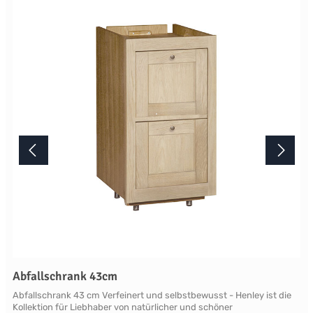
Lichtverhältnisse bei der Produktfotografie und unterschiedlichen
Bildschirmeinstellungen kann es dazu kommen, dass die Farbe des
Produktes nicht authentisch wiedergegeben wird. Ihre Fragen zu
diesem Artikel beantworten wir Ihnen gerne telefonisch unter +49
2381 97372-0,per E-Mail an shop@landlord-living.de oder nach
Terminabsprache persönlich in unserem Showroom.
Abfallschrank 43cm
Abfallschrank 43 cm Verfeinert und selbstbewusst - Henley ist die
Kollektion für Liebhaber von natürlicher und schöner