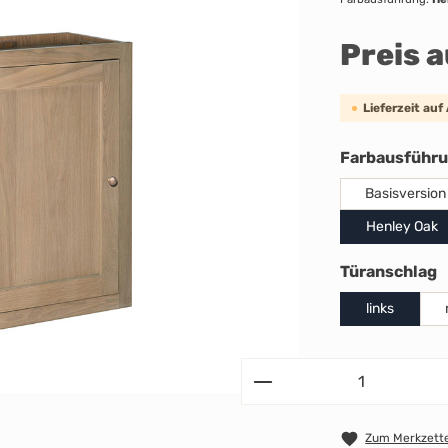
Preis 
Lieferzeit auf
Farbausführ
Basisversion
Henley Oak
a
Türanschlag
links
Zum Merkzette