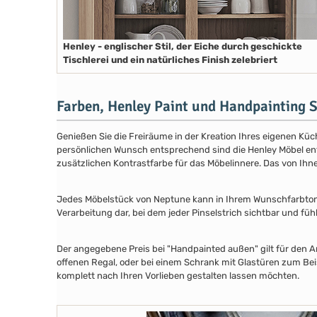
Henley - englischer Stil, der Eiche durch geschickte
Tischlerei und ein natürliches Finish zelebriert
Farben, Henley Paint und Handpainting S
Genießen Sie die Freiräume in der Kreation Ihres eigenen Küch
persönlichen Wunsch entsprechend sind die Henley Möbel entwe
zusätzlichen Kontrastfarbe für das Möbelinnere. Das von Ih
Jedes Möbelstück von Neptune kann in Ihrem Wunschfarbton au
Verarbeitung dar, bei dem jeder Pinselstrich sichtbar und füh
Der angegebene Preis bei "Handpainted außen" gilt für den A
offenen Regal, oder bei einem Schrank mit Glastüren zum Beis
komplett nach Ihren Vorlieben gestalten lassen möchten.