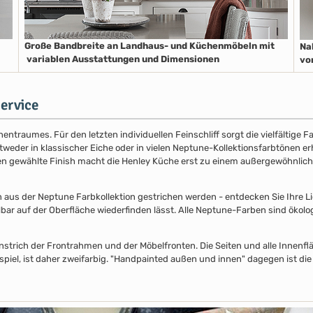
Große Bandbreite an Landhaus- und Küchenmöbeln mit
Na
variablen Ausstattungen und Dimensionen
vo
ervice
entraumes. Für den letzten individuellen Feinschliff sorgt die vielfältige
der in klassischer Eiche oder in vielen Neptune-Kollektionsfarbtönen erhäl
nen gewählte Finish macht die Henley Küche erst zu einem außergewöhnlich
s der Neptune Farbkollektion gestrichen werden - entdecken Sie Ihre Lieb
lbar auf der Oberfläche wiederfinden lässt. Alle Neptune-Farben sind ökolo
nstrich der Frontrahmen und der Möbelfronten. Die Seiten und alle Innenflä
piel, ist daher zweifarbig. "Handpainted außen und innen" dagegen ist die