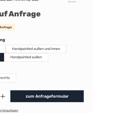
auf Anfrage
 Anfrage
auswählen
ung
Handpainted außen und innen
Handpainted außen
uswählen
rechts
Produkt Anzahl: Gib den gewünschten 
zum Anfrageformular
l hinzufügen