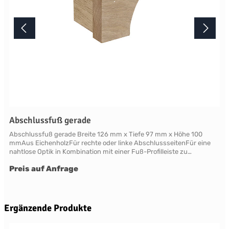
Abschlussfuß gerade
Abschlussfuß gerade Breite 126 mm x Tiefe 97 mm x Höhe 100
mmAus EichenholzFür rechte oder linke AbschlussseitenFür eine
nahtlose Optik in Kombination mit einer Fuß-Profilleiste zu
verwenden Farben, Henley Paint und Handpainting Service 28
Preis auf Anfrage
Neptune Farben aus sieben Kollektionensowie über ein Dutzend
weitere saisonale Farben auf Anfrage Farbserie "Pebble"Farbserie
"Fossil"Farbserie "Nordic"Farbserie "Plant"Farbserie
"Smoke"Farbserie "Spice"Farbserie "Timber" Lieferzeit Jedes
Neptune Möbelstück wird individuell erst nach Ihrer Bestellung in
Produktgalerie überspringen
Ergänzende Produkte
der englischen Manufaktur gefertigt.Die Lieferzeit beträgt daher
mindestens acht Wochen.Bitte beachten Sie, dass wir Neptune