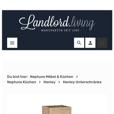
Zum Hauptinhalt springen
Ware
Du bist hier:
Neptune Möbel & Küchen
Neptune Küchen
Henley
Henley Unterschränke
Bildergalerie überspringen