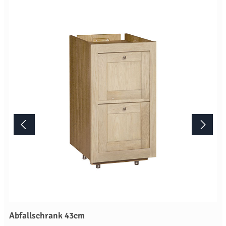
Zubehör nur in Verbindung mit einer Küchenbestellung liefern oder
nachliefern. Mehr Informationen Bitte beachten Sie, aufgrund der
Lichtverhältnisse bei der Produktfotografie und unterschiedlichen
Bildschirmeinstellungen kann es dazu kommen, dass die Farbe des
Produktes nicht authentisch wiedergegeben wird. Ihre Fragen zu
diesem Artikel beantworten wir Ihnen gerne telefonisch unter +49
2381 97372-0,per E-Mail an shop@landlord-living.de oder nach
Terminabsprache persönlich in unserem Showroom.
Abfallschrank 43cm