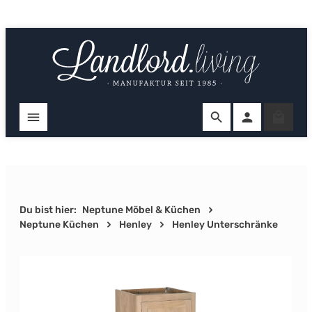
Zum Hauptinhalt springen
Ware
Du bist hier:
Neptune Möbel & Küchen
Neptune Küchen
Henley
Henley Unterschränke
Bildergalerie überspringen