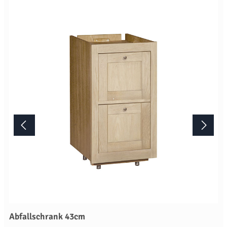
Zubehör nur in Verbindung mit einer Küchenbestellung liefern oder
nachliefern. Mehr Informationen Bitte beachten Sie, aufgrund der
Lichtverhältnisse bei der Produktfotografie und unterschiedlichen
Bildschirmeinstellungen kann es dazu kommen, dass die Farbe des
Produktes nicht authentisch wiedergegeben wird. Ihre Fragen zu
diesem Artikel beantworten wir Ihnen gerne telefonisch unter +49
2381 97372-0,per E-Mail an shop@landlord-living.de oder nach
Terminabsprache persönlich in unserem Showroom.
Abfallschrank 43cm