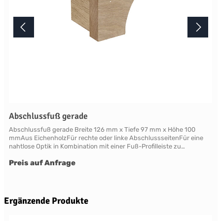
Abschlussfuß gerade
Abschlussfuß gerade Breite 126 mm x Tiefe 97 mm x Höhe 100
mmAus EichenholzFür rechte oder linke AbschlussseitenFür eine
nahtlose Optik in Kombination mit einer Fuß-Profilleiste zu
verwenden Farben, Henley Paint und Handpainting Service 28
Preis auf Anfrage
Neptune Farben aus sieben Kollektionensowie über ein Dutzend
weitere saisonale Farben auf Anfrage Farbserie "Pebble"Farbserie
"Fossil"Farbserie "Nordic"Farbserie "Plant"Farbserie
"Smoke"Farbserie "Spice"Farbserie "Timber" Lieferzeit Jedes
Neptune Möbelstück wird individuell erst nach Ihrer Bestellung in
Produktgalerie überspringen
Ergänzende Produkte
der englischen Manufaktur gefertigt.Die Lieferzeit beträgt daher
mindestens acht Wochen.Bitte beachten Sie, dass wir Neptune