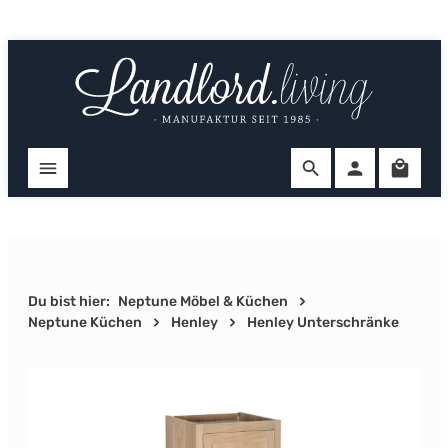
Zum Hauptinhalt springen
Ware
Du bist hier:
Neptune Möbel & Küchen
Neptune Küchen
Henley
Henley Unterschränke
Bildergalerie überspringen