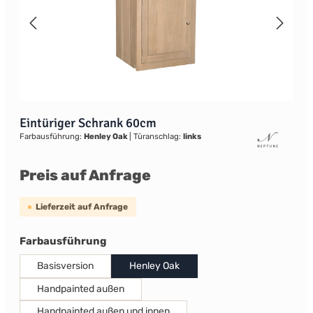
Eintüriger Schrank 60cm
Farbausführung:
Henley Oak
|
Türanschlag:
links
Preis auf Anfrage
Lieferzeit auf Anfrage
auswählen
Farbausführung
Basisversion
Henley Oak
Handpainted außen
Handpainted außen und innen