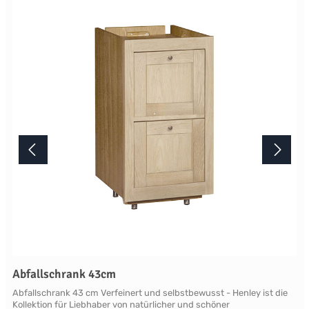
Lichtverhältnisse bei der Produktfotografie und unterschiedlichen
Bildschirmeinstellungen kann es dazu kommen, dass die Farbe des
Produktes nicht authentisch wiedergegeben wird. Ihre Fragen zu
diesem Artikel beantworten wir Ihnen gerne telefonisch unter +49
2381 97372-0,per E-Mail an shop@landlord-living.de oder nach
Terminabsprache persönlich in unserem Showroom.
Abfallschrank 43cm
Abfallschrank 43 cm Verfeinert und selbstbewusst - Henley ist die
Kollektion für Liebhaber von natürlicher und schöner