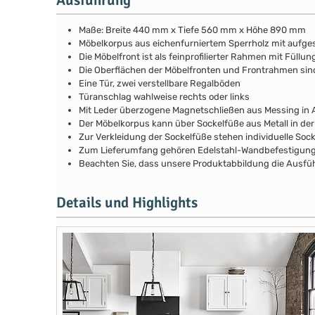
Maße: Breite 440 mm x Tiefe 560 mm x Höhe 890 mm
Möbelkorpus aus eichenfurniertem Sperrholz mit aufg
Die Möbelfront ist als feinprofilierter Rahmen mit Fül
Die Oberflächen der Möbelfronten und Frontrahmen si
Eine Tür, zwei verstellbare Regalböden
Türanschlag wahlweise rechts oder links
Mit Leder überzogene Magnetschließen aus Messing in A
Der Möbelkorpus kann über Sockelfüße aus Metall in de
Zur Verkleidung der Sockelfüße stehen individuelle Soc
Zum Lieferumfang gehören Edelstahl-Wandbefestigunge
Beachten Sie, dass unsere Produktabbildung die Ausfüh
Details und Highlights