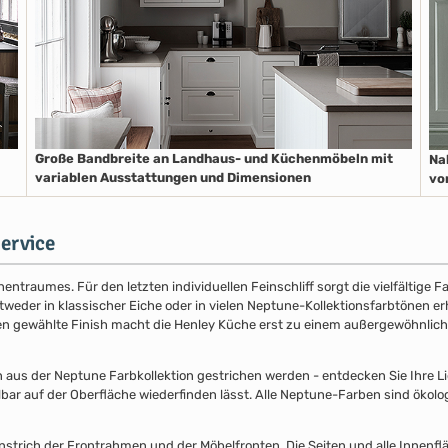
Große Bandbreite an Landhaus- und Küchenmöbeln mit
Na
variablen Ausstattungen und Dimensionen
vo
ervice
entraumes. Für den letzten individuellen Feinschliff sorgt die vielfältige
der in klassischer Eiche oder in vielen Neptune-Kollektionsfarbtönen erhäl
nen gewählte Finish macht die Henley Küche erst zu einem außergewöhnlich
s der Neptune Farbkollektion gestrichen werden - entdecken Sie Ihre Lieb
lbar auf der Oberfläche wiederfinden lässt. Alle Neptune-Farben sind ökolo
nstrich der Frontrahmen und der Möbelfronten. Die Seiten und alle Innenflä