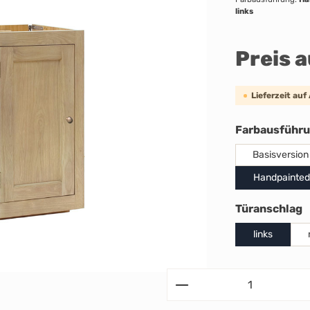
links
Preis 
Lieferzeit auf
Farbausführ
Basisversion
Handpainted
a
Türanschlag
links