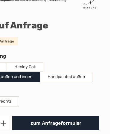
auf Anfrage
 Anfrage
auswählen
ung
Henley Oak
 außen und innen
Handpainted außen
uswählen
rechts
Produkt Anzahl: Gib den gewünschten 
zum Anfrageformular