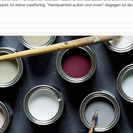
piel, ist daher zweifarbig. "Handpainted außen und innen" dagegen ist die