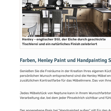
Henley - englischer Stil, der Eiche durch geschickte
Tischlerei und ein natürliches Finish zelebriert
Farben, Henley Paint und Handpainting S
Genießen Sie die Freiräume in der Kreation Ihres eigenen Küch
persönlichen Wunsch entsprechend sind die Henley Möbel entwe
zusätzlichen Kontrastfarbe für das Möbelinnere. Das von Ih
Jedes Möbelstück von Neptune kann in Ihrem Wunschfarbton au
Verarbeitung dar, bei dem jeder Pinselstrich sichtbar und füh
Der angegebene Preis bei "Handpainted außen" gilt für den A