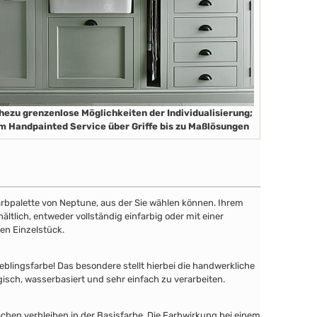
hezu grenzenlose Möglichkeiten der Individualisierung;
m Handpainted Service über Griffe bis zu Maßlösungen
 Farbpalette von Neptune, aus der Sie wählen können. Ihrem
tlich, entweder vollständig einfarbig oder mit einer
en Einzelstück.
lingsfarbe! Das besondere stellt hierbei die handwerkliche
gisch, wasserbasiert und sehr einfach zu verarbeiten.
chen verbleiben in der Basisfarbe. Die Farbwirkung bei einem