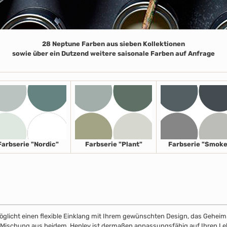
28 Neptune Farben aus sieben Kollektionen
sowie über ein Dutzend weitere saisonale Farben auf Anfrage
Farbserie "Nordic"
Farbserie "Plant"
Farbserie "Smoke
licht einen flexible Einklang mit Ihrem gewünschten Design, das Geheimnis
r Mischung aus beidem. Henley ist dermaßen anpassungsfähig auf Ihren Leben