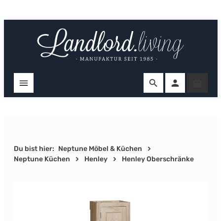
Zum Hauptinhalt springen
Ware
Du bist hier:
Neptune Möbel & Küchen
Neptune Küchen
Henley
Henley Oberschränke
Bildergalerie überspringen