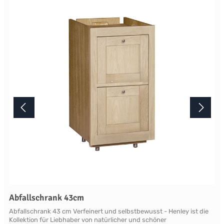
Lichtverhältnisse bei der Produktfotografie und unterschiedlichen
Bildschirmeinstellungen kann es dazu kommen, dass die Farbe des
Produktes nicht authentisch wiedergegeben wird. Ihre Fragen zu
diesem Artikel beantworten wir Ihnen gerne telefonisch unter +49
2381 97372-0,per E-Mail an shop@landlord-living.de oder nach
Terminabsprache persönlich in unserem Showroom.
Abfallschrank 43cm
Abfallschrank 43 cm Verfeinert und selbstbewusst - Henley ist die
Kollektion für Liebhaber von natürlicher und schöner