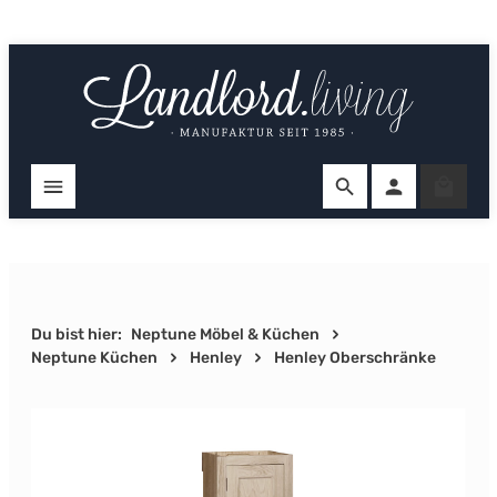
Zum Hauptinhalt springen
Ware
Du bist hier:
Neptune Möbel & Küchen
Neptune Küchen
Henley
Henley Oberschränke
Bildergalerie überspringen