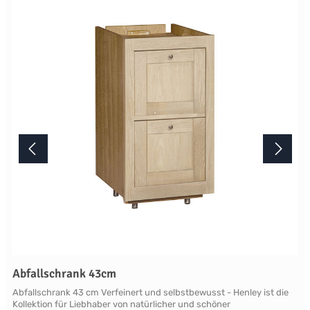
Lichtverhältnisse bei der Produktfotografie und unterschiedlichen
Bildschirmeinstellungen kann es dazu kommen, dass die Farbe des
Produktes nicht authentisch wiedergegeben wird. Ihre Fragen zu
diesem Artikel beantworten wir Ihnen gerne telefonisch unter +49
2381 97372-0,per E-Mail an shop@landlord-living.de oder nach
Terminabsprache persönlich in unserem Showroom.
Abfallschrank 43cm
Abfallschrank 43 cm Verfeinert und selbstbewusst - Henley ist die
Kollektion für Liebhaber von natürlicher und schöner