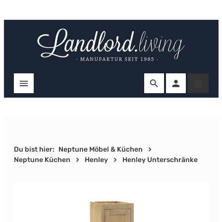
Zum Hauptinhalt springen
Ware
Du bist hier:
Neptune Möbel & Küchen
Neptune Küchen
Henley
Henley Unterschränke
Bildergalerie überspringen