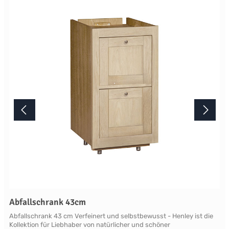
Lichtverhältnisse bei der Produktfotografie und unterschiedlichen
Bildschirmeinstellungen kann es dazu kommen, dass die Farbe des
Produktes nicht authentisch wiedergegeben wird. Ihre Fragen zu
diesem Artikel beantworten wir Ihnen gerne telefonisch unter +49
2381 97372-0,per E-Mail an shop@landlord-living.de oder nach
Terminabsprache persönlich in unserem Showroom.
Abfallschrank 43cm
Abfallschrank 43 cm Verfeinert und selbstbewusst - Henley ist die
Kollektion für Liebhaber von natürlicher und schöner