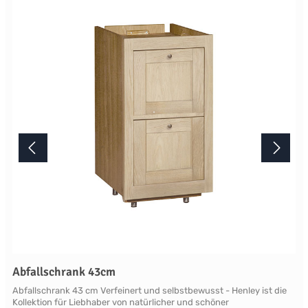
Lichtverhältnisse bei der Produktfotografie und unterschiedlichen
Bildschirmeinstellungen kann es dazu kommen, dass die Farbe des
Produktes nicht authentisch wiedergegeben wird. Ihre Fragen zu
diesem Artikel beantworten wir Ihnen gerne telefonisch unter +49
2381 97372-0,per E-Mail an shop@landlord-living.de oder nach
Terminabsprache persönlich in unserem Showroom.
Abfallschrank 43cm
Abfallschrank 43 cm Verfeinert und selbstbewusst - Henley ist die
Kollektion für Liebhaber von natürlicher und schöner