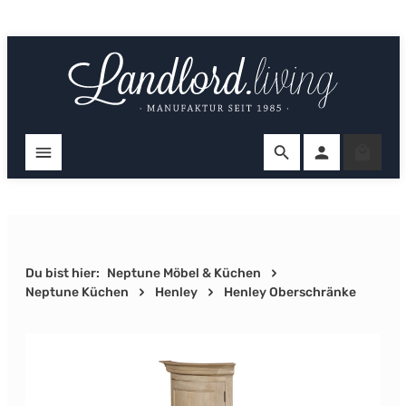
Zum Hauptinhalt springen
Ware
Du bist hier:
Neptune Möbel & Küchen
Neptune Küchen
Henley
Henley Oberschränke
Bildergalerie überspringen