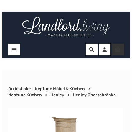
Zum Hauptinhalt springen
Ware
Du bist hier:
Neptune Möbel & Küchen
Neptune Küchen
Henley
Henley Oberschränke
Bildergalerie überspringen