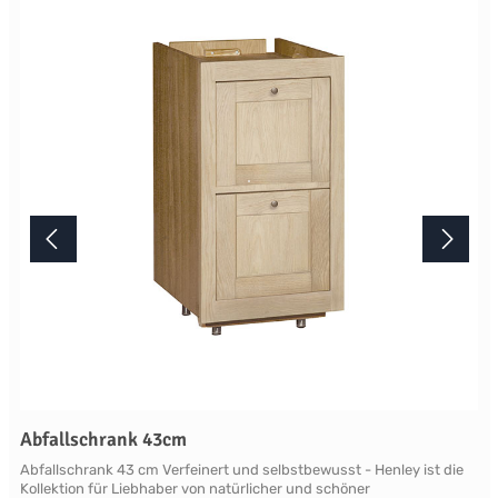
Lichtverhältnisse bei der Produktfotografie und unterschiedlichen
Bildschirmeinstellungen kann es dazu kommen, dass die Farbe des
Produktes nicht authentisch wiedergegeben wird. Ihre Fragen zu
diesem Artikel beantworten wir Ihnen gerne telefonisch unter +49
2381 97372-0,per E-Mail an shop@landlord-living.de oder nach
Terminabsprache persönlich in unserem Showroom.
Abfallschrank 43cm
Abfallschrank 43 cm Verfeinert und selbstbewusst - Henley ist die
Kollektion für Liebhaber von natürlicher und schöner