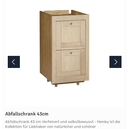
Lichtverhältnisse bei der Produktfotografie und unterschiedlichen
Bildschirmeinstellungen kann es dazu kommen, dass die Farbe des
Produktes nicht authentisch wiedergegeben wird. Ihre Fragen zu
diesem Artikel beantworten wir Ihnen gerne telefonisch unter +49
2381 97372-0,per E-Mail an shop@landlord-living.de oder nach
Terminabsprache persönlich in unserem Showroom.
Abfallschrank 43cm
Abfallschrank 43 cm Verfeinert und selbstbewusst - Henley ist die
Kollektion für Liebhaber von natürlicher und schöner