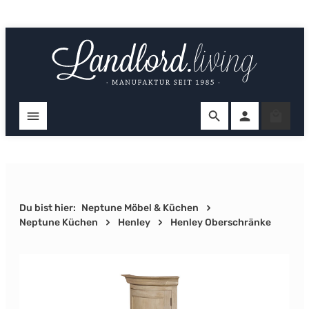
Zum Hauptinhalt springen
Ware
Du bist hier:
Neptune Möbel & Küchen
Neptune Küchen
Henley
Henley Oberschränke
Bildergalerie überspringen