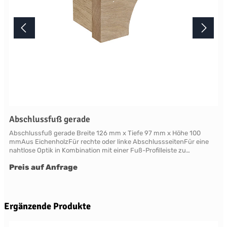
Abschlussfuß gerade
Abschlussfuß gerade Breite 126 mm x Tiefe 97 mm x Höhe 100
mmAus EichenholzFür rechte oder linke AbschlussseitenFür eine
nahtlose Optik in Kombination mit einer Fuß-Profilleiste zu
verwenden Farben, Henley Paint und Handpainting Service 28
Preis auf Anfrage
Neptune Farben aus sieben Kollektionensowie über ein Dutzend
weitere saisonale Farben auf Anfrage Farbserie "Pebble"Farbserie
"Fossil"Farbserie "Nordic"Farbserie "Plant"Farbserie
"Smoke"Farbserie "Spice"Farbserie "Timber" Lieferzeit Jedes
Neptune Möbelstück wird individuell erst nach Ihrer Bestellung in
Produktgalerie überspringen
Ergänzende Produkte
der englischen Manufaktur gefertigt.Die Lieferzeit beträgt daher
mindestens acht Wochen.Bitte beachten Sie, dass wir Neptune