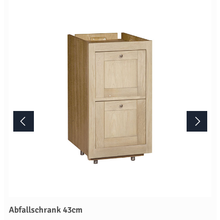
Zubehör nur in Verbindung mit einer Küchenbestellung liefern oder
nachliefern. Mehr Informationen Bitte beachten Sie, aufgrund der
Lichtverhältnisse bei der Produktfotografie und unterschiedlichen
Bildschirmeinstellungen kann es dazu kommen, dass die Farbe des
Produktes nicht authentisch wiedergegeben wird. Ihre Fragen zu
diesem Artikel beantworten wir Ihnen gerne telefonisch unter +49
2381 97372-0,per E-Mail an shop@landlord-living.de oder nach
Terminabsprache persönlich in unserem Showroom.
Abfallschrank 43cm