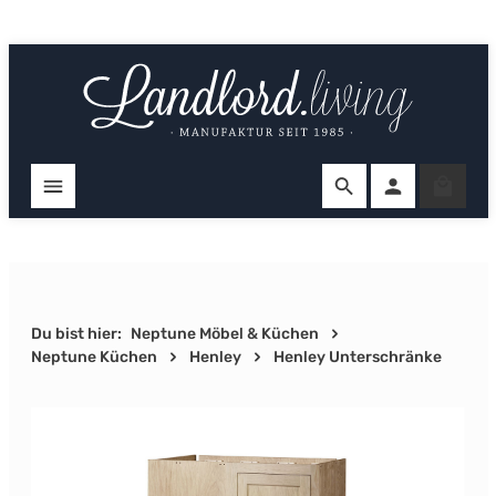
Zum Hauptinhalt springen
Ware
Du bist hier:
Neptune Möbel & Küchen
Neptune Küchen
Henley
Henley Unterschränke
Bildergalerie überspringen