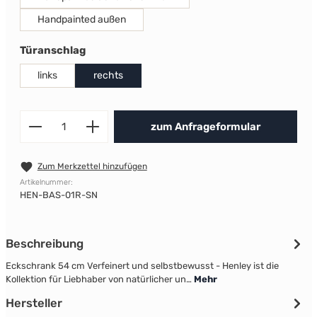
Handpainted außen
auswählen
Türanschlag
links
rechts
Produkt Anzahl: Gib den gewünscht
zum Anfrageformular
Zum Merkzettel hinzufügen
Artikelnummer:
HEN-BAS-01R-SN
Beschreibung
Eckschrank 54 cm Verfeinert und selbstbewusst - Henley ist die
Kollektion für Liebhaber von natürlicher un…
Mehr
Hersteller