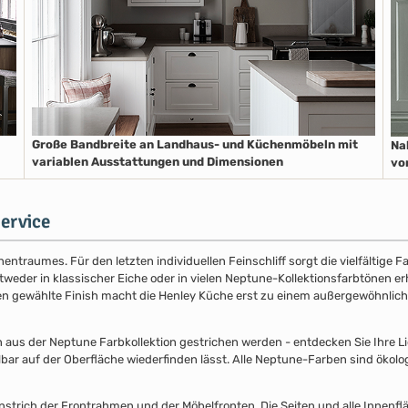
Große Bandbreite an Landhaus- und Küchenmöbeln mit
Na
variablen Ausstattungen und Dimensionen
vo
ervice
entraumes. Für den letzten individuellen Feinschliff sorgt die vielfältige
der in klassischer Eiche oder in vielen Neptune-Kollektionsfarbtönen erhäl
nen gewählte Finish macht die Henley Küche erst zu einem außergewöhnlich
s der Neptune Farbkollektion gestrichen werden - entdecken Sie Ihre Lieb
lbar auf der Oberfläche wiederfinden lässt. Alle Neptune-Farben sind ökolo
nstrich der Frontrahmen und der Möbelfronten. Die Seiten und alle Innenflä