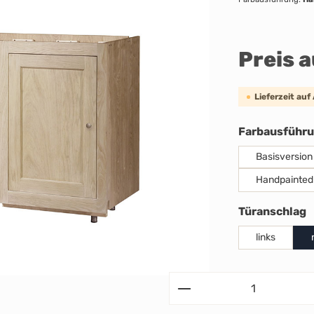
Preis 
Lieferzeit auf
Farbausführ
Basisversion
Handpainted
a
Türanschlag
links