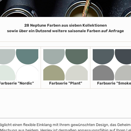
28 Neptune Farben aus sieben Kollektionen
sowie über ein Dutzend weitere saisonale Farben auf Anfrage
Farbserie "Nordic"
Farbserie "Plant"
Farbserie "Smoke
licht einen flexible Einklang mit Ihrem gewünschten Design, das Geheimnis
r Mischung aus beidem. Henley ist dermaßen anpassungsfähig auf Ihren Leben