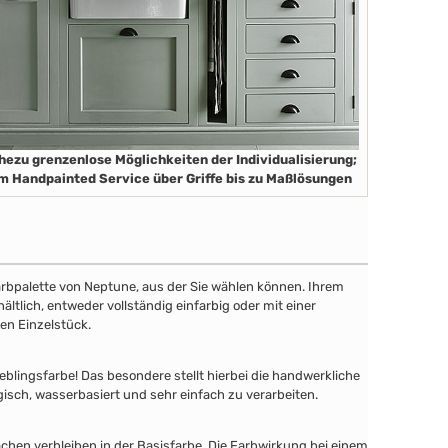
hezu grenzenlose Möglichkeiten der Individualisierung;
m Handpainted Service über Griffe bis zu Maßlösungen
 Farbpalette von Neptune, aus der Sie wählen können. Ihrem
tlich, entweder vollständig einfarbig oder mit einer
en Einzelstück.
lingsfarbe! Das besondere stellt hierbei die handwerkliche
gisch, wasserbasiert und sehr einfach zu verarbeiten.
chen verbleiben in der Basisfarbe. Die Farbwirkung bei einem