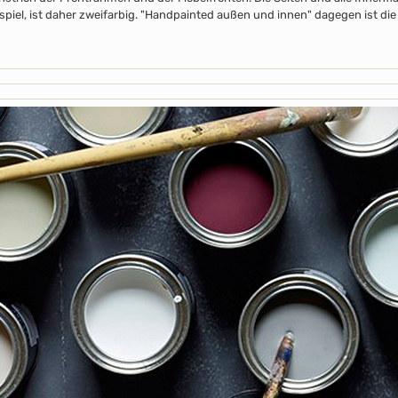
piel, ist daher zweifarbig. "Handpainted außen und innen" dagegen ist die