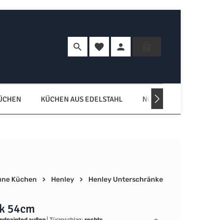
Du hast 0 Produkte auf dem Merkzette
Warenkorb enth
KÜCHEN
KÜCHEN AUS EDELSTAHL
NORDISCHE KÜCHEN
une Küchen
Henley
Henley Unterschränke
k 54cm
ndpainted außen
|
Türanschlag:
rechts