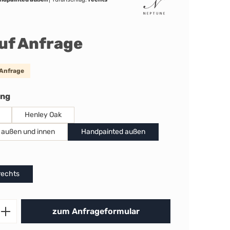
auf Anfrage
 Anfrage
auswählen
ung
Henley Oak
 außen und innen
Handpainted außen
uswählen
rechts
Produkt Anzahl: Gib den gewünschten 
zum Anfrageformular