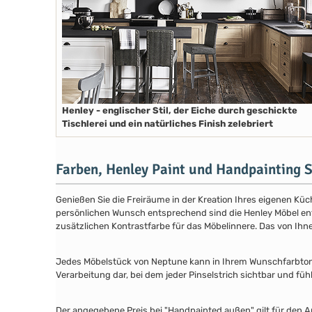
Henley - englischer Stil, der Eiche durch geschickte
Tischlerei und ein natürliches Finish zelebriert
Farben, Henley Paint und Handpainting S
Genießen Sie die Freiräume in der Kreation Ihres eigenen Küch
persönlichen Wunsch entsprechend sind die Henley Möbel entwe
zusätzlichen Kontrastfarbe für das Möbelinnere. Das von Ih
Jedes Möbelstück von Neptune kann in Ihrem Wunschfarbton au
Verarbeitung dar, bei dem jeder Pinselstrich sichtbar und füh
Der angegebene Preis bei "Handpainted außen" gilt für den A