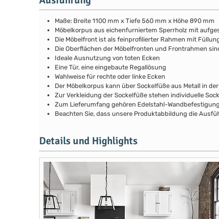
Maße: Breite 1100 mm x Tiefe 560 mm x Höhe 890 mm
Möbelkorpus aus eichenfurniertem Sperrholz mit aufg
Die Möbelfront ist als feinprofilierter Rahmen mit Fül
Die Oberflächen der Möbelfronten und Frontrahmen si
Ideale Ausnutzung von toten Ecken
Eine Tür, eine eingebaute Regallösung
Wahlweise für rechte oder linke Ecken
Der Möbelkorpus kann über Sockelfüße aus Metall in de
Zur Verkleidung der Sockelfüße stehen individuelle Soc
Zum Lieferumfang gehören Edelstahl-Wandbefestigunge
Beachten Sie, dass unsere Produktabbildung die Ausfüh
Details und Highlights