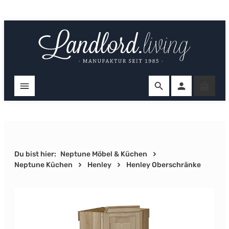
Zum Hauptinhalt springen
Ware
Du bist hier:
Neptune Möbel & Küchen
Neptune Küchen
Henley
Henley Oberschränke
Bildergalerie überspringen