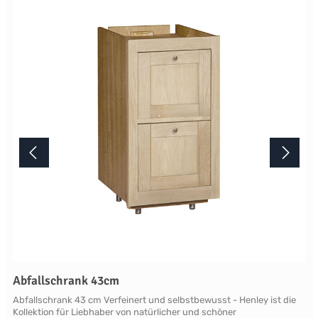
Lichtverhältnisse bei der Produktfotografie und unterschiedlichen
Bildschirmeinstellungen kann es dazu kommen, dass die Farbe des
Produktes nicht authentisch wiedergegeben wird. Ihre Fragen zu
diesem Artikel beantworten wir Ihnen gerne telefonisch unter +49
2381 97372-0,per E-Mail an shop@landlord-living.de oder nach
Terminabsprache persönlich in unserem Showroom.
Abfallschrank 43cm
Abfallschrank 43 cm Verfeinert und selbstbewusst - Henley ist die
Kollektion für Liebhaber von natürlicher und schöner