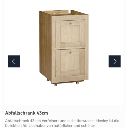
Lichtverhältnisse bei der Produktfotografie und unterschiedlichen
Bildschirmeinstellungen kann es dazu kommen, dass die Farbe des
Produktes nicht authentisch wiedergegeben wird. Ihre Fragen zu
diesem Artikel beantworten wir Ihnen gerne telefonisch unter +49
2381 97372-0,per E-Mail an shop@landlord-living.de oder nach
Terminabsprache persönlich in unserem Showroom.
Abfallschrank 43cm
Abfallschrank 43 cm Verfeinert und selbstbewusst - Henley ist die
Kollektion für Liebhaber von natürlicher und schöner