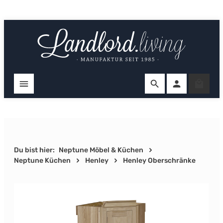
Zum Hauptinhalt springen
Ware
Du bist hier:
Neptune Möbel & Küchen
Neptune Küchen
Henley
Henley Oberschränke
Bildergalerie überspringen