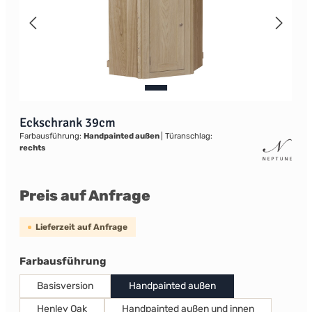
Eckschrank 39cm
Farbausführung:
Handpainted außen
|
Türanschlag:
rechts
Preis auf Anfrage
Lieferzeit auf Anfrage
auswählen
Farbausführung
Basisversion
Handpainted außen
Henley Oak
Handpainted außen und innen