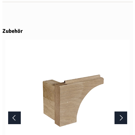
Produktgalerie überspringen
Zubehör