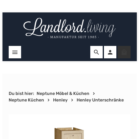
Zum Hauptinhalt springen
Ware
Du bist hier:
Neptune Möbel & Küchen
Neptune Küchen
Henley
Henley Unterschränke
Bildergalerie überspringen