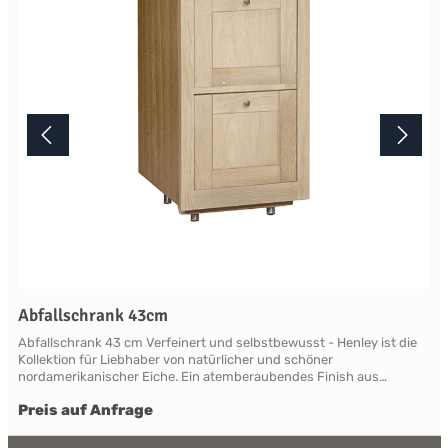
Terminabsprache persönlich in unserem Showroom.
Abfallschrank 43cm
Abfallschrank 43 cm Verfeinert und selbstbewusst - Henley ist die
Kollektion für Liebhaber von natürlicher und schöner
nordamerikanischer Eiche. Ein atemberaubendes Finish aus
natürlicher, leicht verblassender neuer Roheiche, die sich vom
Preis auf Anfrage
modernen Mainstream abhebt. Die Eiche ist so gut geschützt und
versiegelt, dass ein Henley zu einer geliebten Familienantiquität
wird. Henley beweist überall Charakter und ist in der Lage, klassisch,