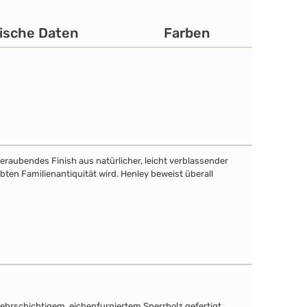
ische Daten
Farben
eraubendes Finish aus natürlicher, leicht verblassender
bten Familienantiquität wird. Henley beweist überall
mehrschichtigem, eichenfurniertem Sperrholz gefertigt