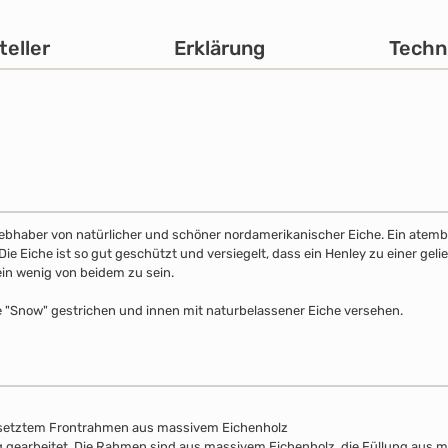
teller
Erklärung
Techn
 Liebhaber von natürlicher und schöner nordamerikanischer Eiche. Ein atemb
 Eiche ist so gut geschützt und versiegelt, dass ein Henley zu einer gelie
ein wenig von beidem zu sein.
e "Snow" gestrichen und innen mit naturbelassener Eiche versehen.
esetztem Frontrahmen aus massivem Eichenholz
lung gearbeitet. Die Rahmen sind aus massivem Eichenholz, die Füllung aus 