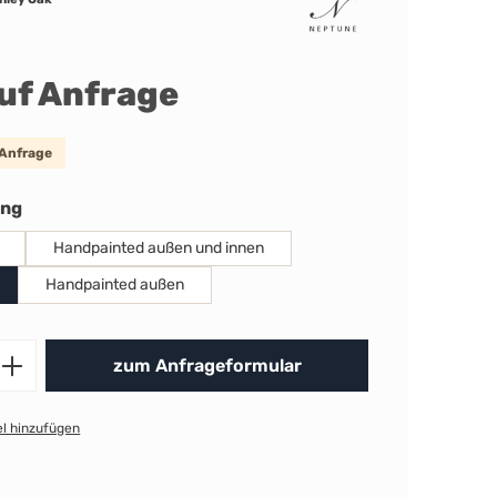
auf Anfrage
 Anfrage
auswählen
ung
Handpainted außen und innen
Handpainted außen
Produkt Anzahl: Gib den gewünschten 
zum Anfrageformular
l hinzufügen