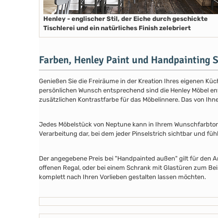
Henley - englischer Stil, der Eiche durch geschickte
Tischlerei und ein natürliches Finish zelebriert
Farben, Henley Paint und Handpainting S
Genießen Sie die Freiräume in der Kreation Ihres eigenen Küch
persönlichen Wunsch entsprechend sind die Henley Möbel entwe
zusätzlichen Kontrastfarbe für das Möbelinnere. Das von Ih
Jedes Möbelstück von Neptune kann in Ihrem Wunschfarbton au
Verarbeitung dar, bei dem jeder Pinselstrich sichtbar und füh
Der angegebene Preis bei "Handpainted außen" gilt für den A
offenen Regal, oder bei einem Schrank mit Glastüren zum Beis
komplett nach Ihren Vorlieben gestalten lassen möchten.