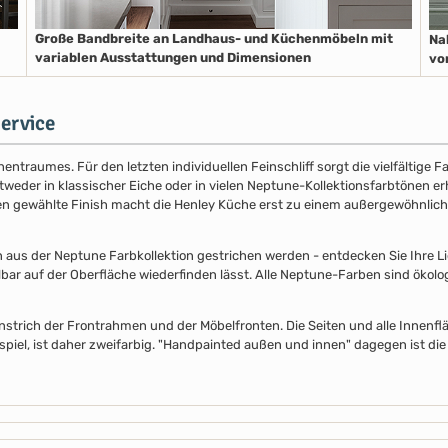
Große Bandbreite an Landhaus- und Küchenmöbeln mit
Na
variablen Ausstattungen und Dimensionen
vo
ervice
entraumes. Für den letzten individuellen Feinschliff sorgt die vielfältige
der in klassischer Eiche oder in vielen Neptune-Kollektionsfarbtönen erhäl
nen gewählte Finish macht die Henley Küche erst zu einem außergewöhnlich
s der Neptune Farbkollektion gestrichen werden - entdecken Sie Ihre Lieb
lbar auf der Oberfläche wiederfinden lässt. Alle Neptune-Farben sind ökolo
nstrich der Frontrahmen und der Möbelfronten. Die Seiten und alle Innenflä
piel, ist daher zweifarbig. "Handpainted außen und innen" dagegen ist die