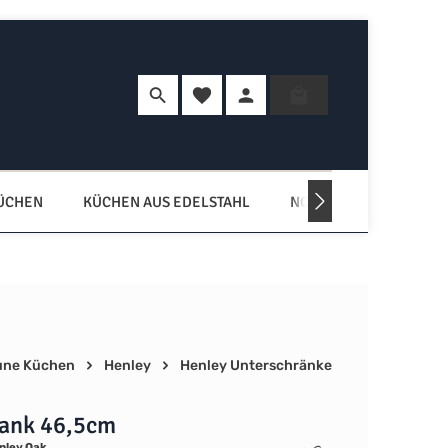
Du hast 0 Produkte auf dem Merkzette
Warenkorb enth
KÜCHEN
KÜCHEN AUS EDELSTAHL
NORDISCHE KÜCHEN
une Küchen
Henley
Henley Unterschränke
rank 46,5cm
nley Oak