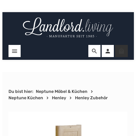
Zum Hauptinhalt springen
Ware
Du bist hier:
Neptune Möbel & Küchen
Neptune Küchen
Henley
Henley Zubehör
Bildergalerie überspringen