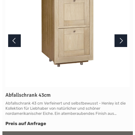
Terminabsprache persönlich in unserem Showroom.
Abfallschrank 43cm
Abfallschrank 43 cm Verfeinert und selbstbewusst - Henley ist die
Kollektion für Liebhaber von natürlicher und schöner
nordamerikanischer Eiche. Ein atemberaubendes Finish aus
natürlicher, leicht verblassender neuer Roheiche, die sich vom
Preis auf Anfrage
modernen Mainstream abhebt. Die Eiche ist so gut geschützt und
versiegelt, dass ein Henley zu einer geliebten Familienantiquität
wird. Henley beweist überall Charakter und ist in der Lage, klassisch,