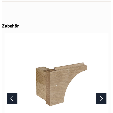
Produktgalerie überspringen
Zubehör