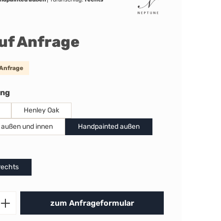
auf Anfrage
 Anfrage
auswählen
ung
Henley Oak
 außen und innen
Handpainted außen
uswählen
rechts
Produkt Anzahl: Gib den gewünschten 
zum Anfrageformular