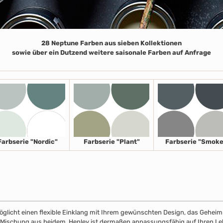
28 Neptune Farben aus sieben Kollektionen
sowie über ein Dutzend weitere saisonale Farben auf Anfrage
Farbserie "Nordic"
Farbserie "Plant"
Farbserie "Smoke
licht einen flexible Einklang mit Ihrem gewünschten Design, das Geheimnis
r Mischung aus beidem. Henley ist dermaßen anpassungsfähig auf Ihren Leben