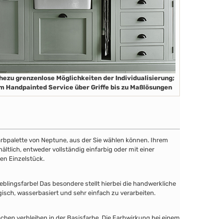
hezu grenzenlose Möglichkeiten der Individualisierung;
m Handpainted Service über Griffe bis zu Maßlösungen
 Farbpalette von Neptune, aus der Sie wählen können. Ihrem
tlich, entweder vollständig einfarbig oder mit einer
en Einzelstück.
lingsfarbe! Das besondere stellt hierbei die handwerkliche
gisch, wasserbasiert und sehr einfach zu verarbeiten.
chen verbleiben in der Basisfarbe. Die Farbwirkung bei einem