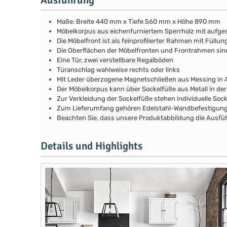
Maße: Breite 440 mm x Tiefe 560 mm x Höhe 890 mm
Möbelkorpus aus eichenfurniertem Sperrholz mit aufg
Die Möbelfront ist als feinprofilierter Rahmen mit Fül
Die Oberflächen der Möbelfronten und Frontrahmen si
Eine Tür, zwei verstellbare Regalböden
Türanschlag wahlweise rechts oder links
Mit Leder überzogene Magnetschließen aus Messing in A
Der Möbelkorpus kann über Sockelfüße aus Metall in de
Zur Verkleidung der Sockelfüße stehen individuelle Soc
Zum Lieferumfang gehören Edelstahl-Wandbefestigunge
Beachten Sie, dass unsere Produktabbildung die Ausfüh
Details und Highlights