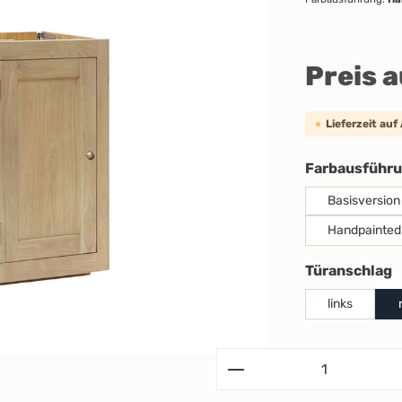
Preis 
Lieferzeit auf
Farbausführ
Basisversion
Handpainted
a
Türanschlag
links