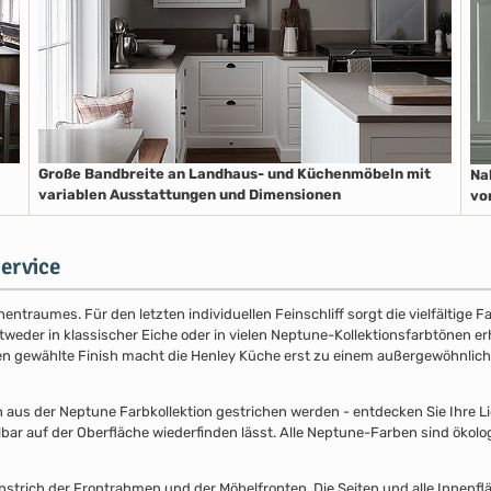
Große Bandbreite an Landhaus- und Küchenmöbeln mit
Na
variablen Ausstattungen und Dimensionen
vo
ervice
entraumes. Für den letzten individuellen Feinschliff sorgt die vielfältige
der in klassischer Eiche oder in vielen Neptune-Kollektionsfarbtönen erhäl
nen gewählte Finish macht die Henley Küche erst zu einem außergewöhnlich
s der Neptune Farbkollektion gestrichen werden - entdecken Sie Ihre Lieb
lbar auf der Oberfläche wiederfinden lässt. Alle Neptune-Farben sind ökolo
nstrich der Frontrahmen und der Möbelfronten. Die Seiten und alle Innenflä