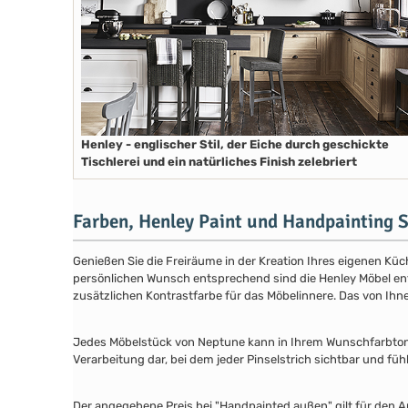
Henley - englischer Stil, der Eiche durch geschickte
Tischlerei und ein natürliches Finish zelebriert
Farben, Henley Paint und Handpainting S
Genießen Sie die Freiräume in der Kreation Ihres eigenen Küch
persönlichen Wunsch entsprechend sind die Henley Möbel entwe
zusätzlichen Kontrastfarbe für das Möbelinnere. Das von Ih
Jedes Möbelstück von Neptune kann in Ihrem Wunschfarbton au
Verarbeitung dar, bei dem jeder Pinselstrich sichtbar und füh
Der angegebene Preis bei "Handpainted außen" gilt für den A