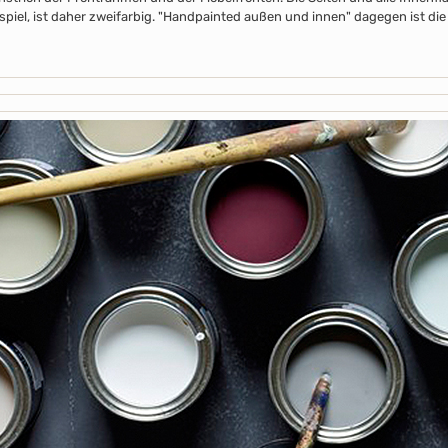
piel, ist daher zweifarbig. "Handpainted außen und innen" dagegen ist die