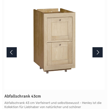
Lichtverhältnisse bei der Produktfotografie und unterschiedlichen
Bildschirmeinstellungen kann es dazu kommen, dass die Farbe des
Produktes nicht authentisch wiedergegeben wird. Ihre Fragen zu
diesem Artikel beantworten wir Ihnen gerne telefonisch unter +49
2381 97372-0,per E-Mail an shop@landlord-living.de oder nach
Terminabsprache persönlich in unserem Showroom.
Abfallschrank 43cm
Abfallschrank 43 cm Verfeinert und selbstbewusst - Henley ist die
Kollektion für Liebhaber von natürlicher und schöner