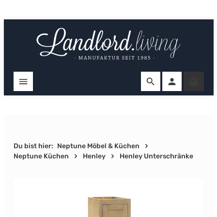
Zum Hauptinhalt springen
Ware
Du bist hier:
Neptune Möbel & Küchen
Neptune Küchen
Henley
Henley Unterschränke
Bildergalerie überspringen