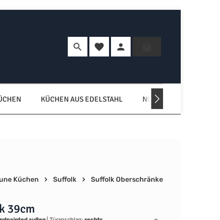
Du hast 0 Produkte auf dem Merkzette
Warenkorb enth
KÜCHEN
KÜCHEN AUS EDELSTAHL
NORDISCHE KÜCHEN
une Küchen
Suffolk
Suffolk Oberschränke
k 39cm
ndpainted außen
|
Türanschlag:
rechts