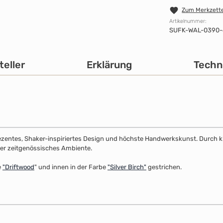
Zum Merkzette
Artikelnummer:
SUFK-WAL-0390-
teller
Erklärung
Techn
dezentes, Shaker-inspiriertes Design und höchste Handwerkskunst. Durch klar
 oder zeitgenössisches Ambiente.
e
"
Driftwood
" und innen in der Farbe
"Silver Birch"
gestrichen.