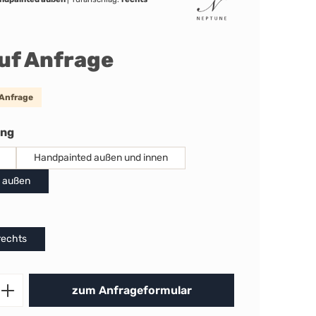
auf Anfrage
 Anfrage
auswählen
ung
Handpainted außen und innen
 außen
uswählen
rechts
Produkt Anzahl: Gib den gewünschten 
zum Anfrageformular