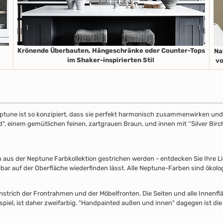
Krönende Überbauten, Hängeschränke oder Counter-Tops
Na
im Shaker-inspirierten Stil
vo
ptune ist so konzipiert, dass sie perfekt harmonisch zusammenwirken und S
", einem gemütlichen feinen, zartgrauen Braun, und innen mit ''Silver Birch
s der Neptune Farbkollektion gestrichen werden - entdecken Sie Ihre Lieb
lbar auf der Oberfläche wiederfinden lässt. Alle Neptune-Farben sind ökolo
nstrich der Frontrahmen und der Möbelfronten. Die Seiten und alle Innenflä
piel, ist daher zweifarbig. "Handpainted außen und innen" dagegen ist die