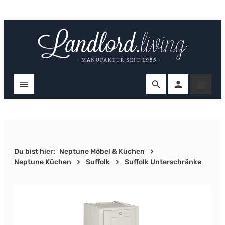
Zum Hauptinhalt springen
Ware
Du bist hier:
Neptune Möbel & Küchen
Neptune Küchen
Suffolk
Suffolk Unterschränke
Bildergalerie überspringen