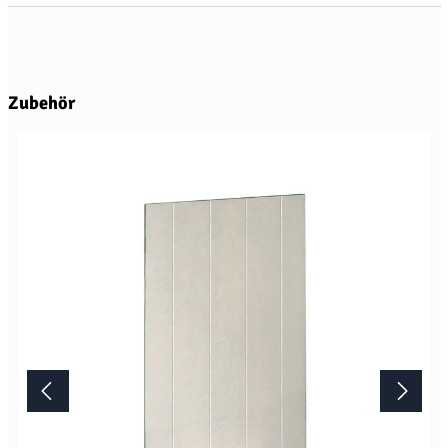
Produktgalerie überspringen
Zubehör