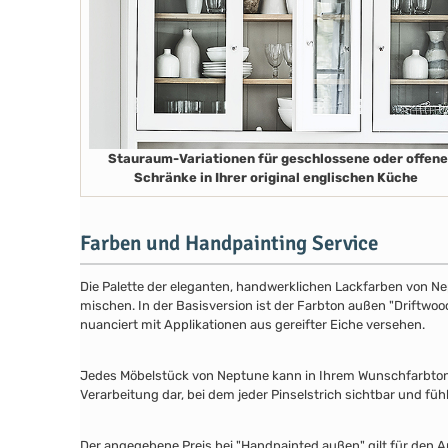
Stauraum-Variationen für geschlossene oder offene
Schränke in Ihrer original englischen Küche
Farben und Handpainting Service
Die Palette der eleganten, handwerklichen Lackfarben von Ne
mischen. In der Basisversion ist der Farbton außen "Driftwood
nuanciert mit Applikationen aus gereifter Eiche versehen.
Jedes Möbelstück von Neptune kann in Ihrem Wunschfarbton au
Verarbeitung dar, bei dem jeder Pinselstrich sichtbar und füh
Der angegebene Preis bei "Handpainted außen" gilt für den A