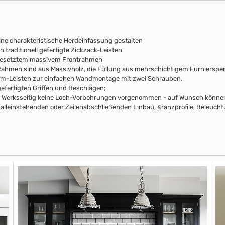
ine charakteristische Herdeinfassung gestalten
 traditionell gefertigte Zickzack-Leisten
fgesetztem massivem Frontrahmen
e Rahmen sind aus Massivholz, die Füllung aus mehrschichtigem Furniersperr
mm-Leisten zur einfachen Wandmontage mit zwei Schrauben.
efertigten Griffen und Beschlägen;
pus Werksseitig keine Loch-Vorbohrungen vorgenommen - auf Wunsch können 
alleinstehenden oder Zeilenabschließenden Einbau, Kranzprofile, Beleuchtu