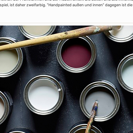
piel, ist daher zweifarbig. "Handpainted außen und innen" dagegen ist die