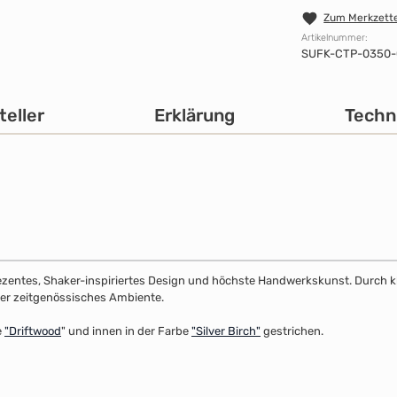
Zum Merkzette
Artikelnummer:
SUFK-CTP-0350
teller
Erklärung
Techn
dezentes, Shaker-inspiriertes Design und höchste Handwerkskunst. Durch klar
 oder zeitgenössisches Ambiente.
e
"
Driftwood
" und innen in der Farbe
"Silver Birch"
gestrichen.