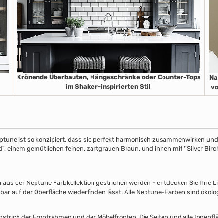
Krönende Überbauten, Hängeschränke oder Counter-Tops
Na
im Shaker-inspirierten Stil
vo
ptune ist so konzipiert, dass sie perfekt harmonisch zusammenwirken und S
", einem gemütlichen feinen, zartgrauen Braun, und innen mit ''Silver Birch
s der Neptune Farbkollektion gestrichen werden - entdecken Sie Ihre Lieb
lbar auf der Oberfläche wiederfinden lässt. Alle Neptune-Farben sind ökolo
nstrich der Frontrahmen und der Möbelfronten. Die Seiten und alle Innenflä