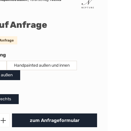
auf Anfrage
 Anfrage
auswählen
ung
Handpainted außen und innen
 außen
uswählen
rechts
Produkt Anzahl: Gib den gewünschten 
zum Anfrageformular