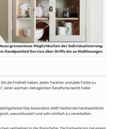
hezu grenzenlose Möglichkeiten der Individualisierung;
m Handpainted Service über Griffe bis zu Maßlösungen
ie die Freiheit haben, jeden Farbton und jede Farbe zu
'', einer warmen, behaglichen Sandfarbe leicht heller
lingsfarbe! Das besondere stellt hierbei die handwerkliche
gisch, wasserbasiert und sehr einfach zu verarbeiten.
chen verbleiben in der Basisfarbe. Die Farbwirkung bei einem