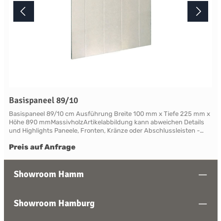
Basispaneel 89/10
Basispaneel 89/10 cm Ausführung Breite 100 mm x Tiefe 225 mm x
Höhe 890 mmMassivholzArtikelabbildung kann abweichen Details
und Highlights Paneele, Fronten, Kränze oder Abschlussleisten -
alles für Ihre LandhauskücheSuffolk - große Vielfalt an Schrank-
Preis auf Anfrage
Modellen mit variablen Ausstattungen und DimensionenNahezu
grenzenlose Möglichkeiten der Individualisierung; vom Handpainted
Service über Griffe bis zu Maßlösungen Farben und Handpainting
Service Die Palette der eleganten, handwerklichen Lackfarben von
Showroom Hamm
Neptune ist so konzipiert, dass sie perfekt harmonisch
zusammenwirken und Sie die Freiheit haben, jede Farbe zu
mischen. Jedes Möbelstück von Neptune kann in Ihrem
Showroom Hamburg
Wunschfarbton aus der Neptune Farbkollektion gestrichen werden -
entdecken Sie Ihre Lieblingsfarbe! Das besondere stellt hierbei die