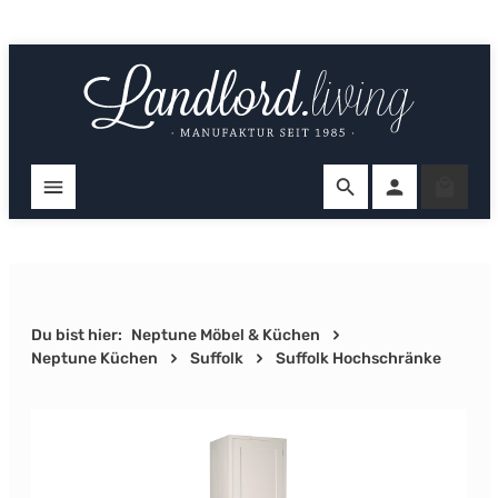
Zum Hauptinhalt springen
Ware
Du bist hier:
Neptune Möbel & Küchen
Neptune Küchen
Suffolk
Suffolk Hochschränke
Bildergalerie überspringen