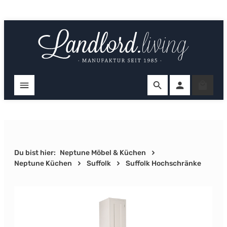
Zum Hauptinhalt springen
Ware
Du bist hier:
Neptune Möbel & Küchen
Neptune Küchen
Suffolk
Suffolk Hochschränke
Bildergalerie überspringen