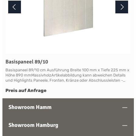
Basispaneel 89/10
Basispaneel 89/10 cm Ausführung Breite 100 mm x Tiefe 225 mm x
Höhe 890 mmMassivholzArtikelabbildung kann abweichen Details
und Highlights Paneele, Fronten, Kränze oder Abschlussleisten -
alles für Ihre LandhauskücheSuffolk - große Vielfalt an Schrank-
Preis auf Anfrage
Modellen mit variablen Ausstattungen und DimensionenNahezu
grenzenlose Möglichkeiten der Individualisierung; vom Handpainted
Service über Griffe bis zu Maßlösungen Farben und Handpainting
Service Die Palette der eleganten, handwerklichen Lackfarben von
Showroom Hamm
Neptune ist so konzipiert, dass sie perfekt harmonisch
zusammenwirken und Sie die Freiheit haben, jede Farbe zu
mischen. Jedes Möbelstück von Neptune kann in Ihrem
Showroom Hamburg
Wunschfarbton aus der Neptune Farbkollektion gestrichen werden -
entdecken Sie Ihre Lieblingsfarbe! Das besondere stellt hierbei die