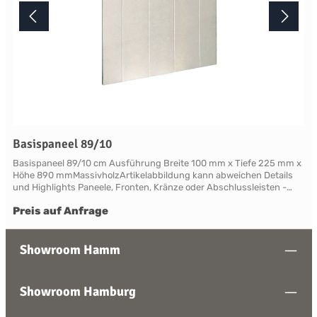
Basispaneel 89/10
Basispaneel 89/10 cm Ausführung Breite 100 mm x Tiefe 225 mm x
Höhe 890 mmMassivholzArtikelabbildung kann abweichen Details
und Highlights Paneele, Fronten, Kränze oder Abschlussleisten -
alles für Ihre LandhauskücheSuffolk - große Vielfalt an Schrank-
Preis auf Anfrage
Modellen mit variablen Ausstattungen und DimensionenNahezu
grenzenlose Möglichkeiten der Individualisierung; vom Handpainted
Service über Griffe bis zu Maßlösungen Farben und Handpainting
Service Die Palette der eleganten, handwerklichen Lackfarben von
Showroom Hamm
Neptune ist so konzipiert, dass sie perfekt harmonisch
zusammenwirken und Sie die Freiheit haben, jede Farbe zu
mischen. Jedes Möbelstück von Neptune kann in Ihrem
Showroom Hamburg
Wunschfarbton aus der Neptune Farbkollektion gestrichen werden -
entdecken Sie Ihre Lieblingsfarbe! Das besondere stellt hierbei die