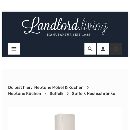
Zum Hauptinhalt springen
Ware
Du bist hier:
Neptune Möbel & Küchen
Neptune Küchen
Suffolk
Suffolk Hochschränke
Bildergalerie überspringen