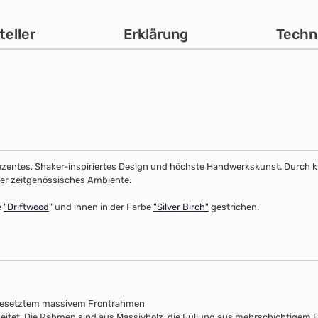
teller
Erklärung
Techn
dezentes, Shaker-inspiriertes Design und höchste Handwerkskunst. Durch klar
 oder zeitgenössisches Ambiente.
e
"
Driftwood
" und innen in der Farbe
"Silver Birch"
gestrichen.
fgesetztem massivem Frontrahmen
beitet. Die Rahmen sind aus Massivholz, die Füllung aus mehrschichtigem F