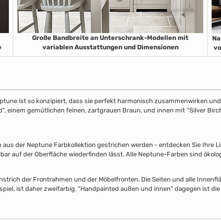
Große Bandbreite an Unterschrank-Modellen mit
Na
e
variablen Ausstattungen und Dimensionen
vo
ptune ist so konzipiert, dass sie perfekt harmonisch zusammenwirken und S
", einem gemütlichen feinen, zartgrauen Braun, und innen mit ''Silver Birch
s der Neptune Farbkollektion gestrichen werden - entdecken Sie Ihre Lieb
lbar auf der Oberfläche wiederfinden lässt. Alle Neptune-Farben sind ökolo
nstrich der Frontrahmen und der Möbelfronten. Die Seiten und alle Innenflä
piel, ist daher zweifarbig. "Handpainted außen und innen" dagegen ist die