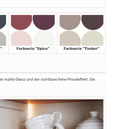
"
Farbserie "Spice"
Farbserie "Timber"
r matte Glanz und der sichtbare feine Pinseleffekt. Die