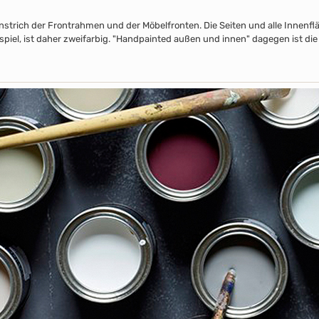
nstrich der Frontrahmen und der Möbelfronten. Die Seiten und alle Innenflä
piel, ist daher zweifarbig. "Handpainted außen und innen" dagegen ist die