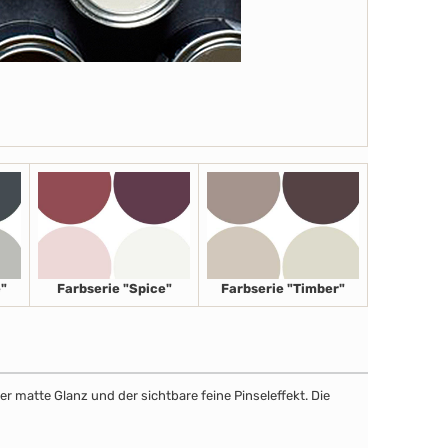
"
Farbserie "Spice"
Farbserie "Timber"
r matte Glanz und der sichtbare feine Pinseleffekt. Die